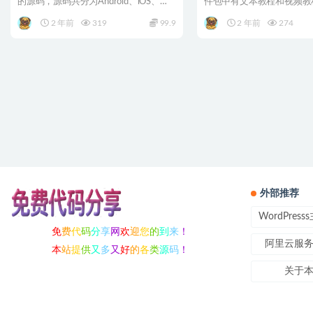
的源码，源码共分为Android、iOS、
件包中有文本教程和视频教
PC、H5、...
前发布的有一款...
2 年前
319
99.9
2 年前
274
外部推荐
WordPres
免
费
代
码
分
享
网
欢
迎
您
的
到
来
！
阿里云服
本
站
提
供
又
多
又
好
的
各
类
源
码
！
关于