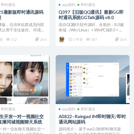
即时通讯
app源码
即时通讯
2025最新版即时通讯源码
Q397【旧版QQ通讯】最新GG即
程
时通讯系统GGTalk源码 v8.0
译版，仅供本站群成员内部
高仿QQ聊天软件源码，全新的：8.0服
禁止用于非法途径。 环境
务端（Win/Linux）+ WinPC端8.0 + ...
..
年前
112
26.6
1 年前
183
26.6
即时通讯
app源码
即时通讯
–原生开发一对一视频社交
A0822–Raingad IM即时聊天/即时
直播同城视频聊天系统
通讯网站源码
 一对一交友聊天视频社交一
源码简介： 基于vue2.0的即时聊天源