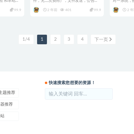
程 和本站之
件，无二次费用），文件发送，公告，
对一系统，独立
签到，发现页，朋友圈删除...
交APP，融..
99.9
2 年前
401
99.9
2 
1/4
1
2
3
4
下一页
快速搜索您想要的资源！
ss主题推荐
务器推荐
本站