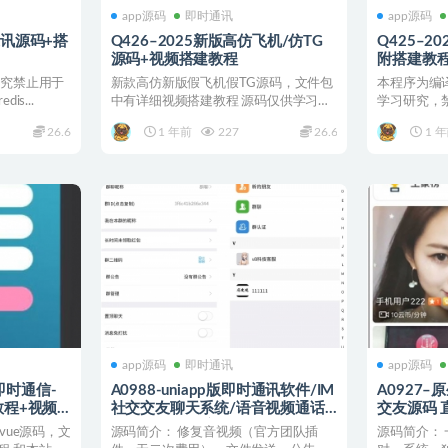
app源码
即时通讯
app源码
通讯源码+搭
Q426–2025新版高仿飞机/仿TG
Q425–
源码+视频搭建教程
附搭建教
研究禁止用于
新款高仿新版假飞机假TG源码，文件包
本程序为编
dis...
中有详细视频搭建教程 源码仅供学习交
学习研究，
流使用，感兴趣的群友...
centos7.6 ng.
26.6
1 年前
227
26.6
1 
app源码
即时通讯
app源码
即时通信-
A0988-uniapp版即时通讯软件/IM
A0927
教程+视频
社交交友聊天系统/语音视频通话
交友源码 
双端APP/聊天交友APP源码+搭建
vue源码，文
源码简介： 修复音视频（官方团队插
源码简介：
视频教程