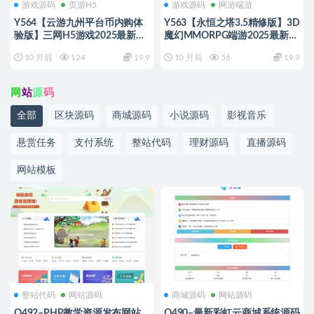
游戏源码
页游H5
游戏源码
网游端游
Y564【云游九州平台币内购体
Y563【永恒之塔3.5精修版】3D
验版】三网H5游戏2025最新整
魔幻MMORPG端游2025最新整
理单机一键即玩镜像端+Linux手
理Win一键服务端+GM指令+PC
10 月前
124
19.9
10 月前
56
19.9
工服务端+管理后台+GM授权后
客户端+教程
台+教程
网
站
源
码
全部
区块源码
商城源码
小说源码
影视音乐
悬赏任务
支付系统
整站代码
理财源码
直播源码
网站模板
整站代码
网站源码
商城源码
网站源码
Q492–PHP教学资源发布网站
Q490–最新彩虹云商城系统源码