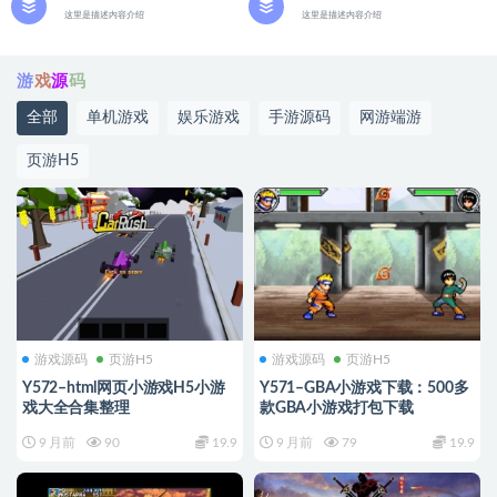
这里是描述内容介绍
这里是描述内容介绍
游
戏
源
码
全部
单机游戏
娱乐游戏
手游源码
网游端游
页游H5
游戏源码
页游H5
游戏源码
页游H5
Y572–html网页小游戏H5小游
Y571–GBA小游戏下载：500多
戏大全合集整理
款GBA小游戏打包下载
9 月前
90
19.9
9 月前
79
19.9