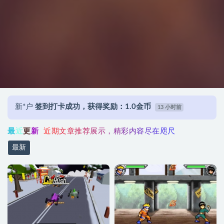
新*户
签到打卡成功，获得奖励：1.0金币
2 小时前
新*户
签到打卡成功，获得奖励：1.0金币
5 小时前
最
近
更
新
近
期
文
章
推
荐
展
示
，
精
彩
内
容
尽
在
咫
尺
新*户
签到打卡成功，获得奖励：1.0金币
13 小时前
最新