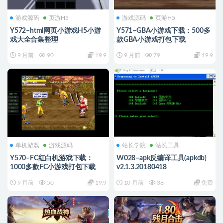
游戏源码
页游H5
游戏源码
页游H5
Y572–html网页小游戏H5小游
Y571–GBA小游戏下载：500多
戏大全合集整理
款GBA小游戏打包下载
9 月前
90
19.9
9 月前
79
19.9
单机游戏
游戏源码
站长学院
站长工具
Y570–FC红白机游戏下载：
W028–apk反编译工具(apkdb)
1000多款FC小游戏打包下载
v2.1.3.20180418
9 月前
50
19.9
10 月前
38
免费