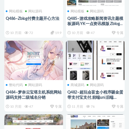
网站模板
网站源码
网站模板
网站源码
Q486–Zblog付费主题开心方法
Q485–游戏攻略新闻资讯主题模
板源码 YK一点资讯模版 Zblog
主题模版
10 月前
72
19.9
10 月前
47
专属
整站代码
网站源码
商城源码
网站源码
Q484–梦奈云宝塔主机系统网站
Q482–超玩会盲盒小程序砸金蛋
源码支持二级域名分销
带支付宝支付,前端uni后端
Laravel,全开源源码
10 月前
47
专属
11 月前
76
专属