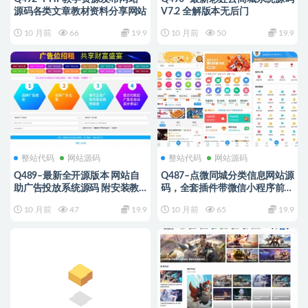
源码各类文章教材资料分享网站
V7.2 全解版本无后门
10 月前
66
19.9
10 月前
50
19.9
整站代码
网站源码
整站代码
网站源码
Q489–最新全开源版本 网站自
Q487–点微同城分类信息网站源
助广告投放系统源码 附安装教
码，全套插件带微信小程序前端
程
附教程
10 月前
47
19.9
10 月前
65
19.9