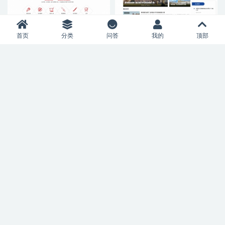
首页
分类
问答
我的
顶部
网站模板
网站源码
网站模板
网站源码
Q481–(自适应手机端)美术培训
Q480–(自适应手机端)招生考试
机构网站模板 画室画廊网站源
网站模板 新闻资讯博客网站源
码下载
码下载
11 月前
85
专属
11 月前
76
专属
app源码
影音系统
app源码
影音系统
Q488–getapp影视插件源码反编
Q483–影视APP源码/SK影视/
译APP附教程
安卓+苹果双端APP/源码+反编
译详细视频教程