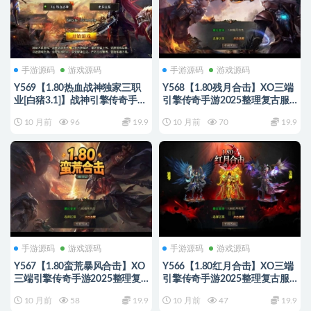
手游源码
游戏源码
手游源码
游戏源码
Y569【1.80热血战神独家三职
Y568【1.80残月合击】XO三端
业[白猪3.1]】战神引擎传奇手游
引擎传奇手游2025整理复古服
2025整理复古服务端+热血大陆
务端+混沌魔域+诛仙伏魔+死亡
10 月前
96
19.9
10 月前
70
19.9
+蛮荒大陆+黄金大陆
空间
手游源码
游戏源码
手游源码
游戏源码
Y567【1.80蛮荒暴风合击】XO
Y566【1.80红月合击】XO三端
三端引擎传奇手游2025整理复
引擎传奇手游2025整理复古服
古服务端+蛮荒大陆+蛮荒庄园
务端+神迹遗址+伏魔殿+长生殿
10 月前
58
19.9
10 月前
47
19.9
+蛮荒战场