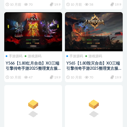
务端+混沌魔域+诛仙伏魔+死亡
古服务端+蛮荒大陆+蛮荒庄园
10 月前
70
19.9
10 月前
58
19.9
空间
+蛮荒战场
手游源码
游戏源码
手游源码
游戏源码
Y566【1.80红月合击】XO三端
Y565【1.80毁灭合击】XO三端
引擎传奇手游2025整理复古服
引擎传奇手游2025整理复古服
务端+神迹遗址+伏魔殿+长生殿
务端+世外桃园+龙皇城堡+龙渊
10 月前
47
19.9
10 月前
70
19.9
密道