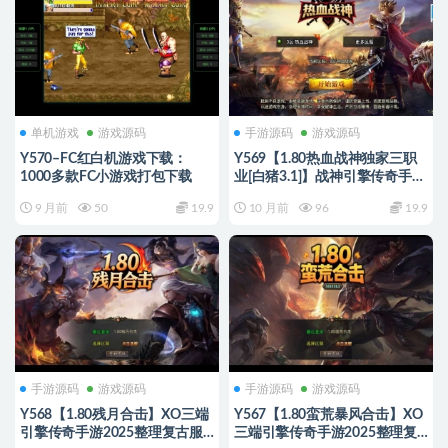
单机游戏
游戏源码
手游源码
游戏源码
Y570–FC红白机游戏下载：
Y569【1.80热血战神独家三职
1000多款FC小游戏打包下载
业[白猪3.1]】战神引擎传奇手游
2025整理复古服务端+热血大陆
9 月前
50
19.9
10 月前
96
19.9
+蛮荒大陆+黄金大陆
手游源码
游戏源码
手游源码
游戏源码
Y568【1.80残月合击】XO三端
Y567【1.80蛮荒暴风合击】XO
引擎传奇手游2025整理复古服
三端引擎传奇手游2025整理复