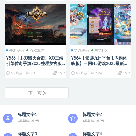
手游源码
游戏源码
游戏源码
页游H5
Y565【1.80毁灭合击】XO三端
Y564【云游九州平台币内购体
引擎传奇手游2025整理复古服
验版】三网H5游戏2025最新整
务端+世外桃园+龙皇城堡+龙渊
理单机一键即玩镜像端+Linux手
10 月前
70
19.9
10 月前
124
19.9
密道
工服务端+管理后台+GM授权后
台+教程
下一页
标题文字1
标题文字2
这里是描述内容介绍
这里是描述内容介绍
标题文字3
标题文字4