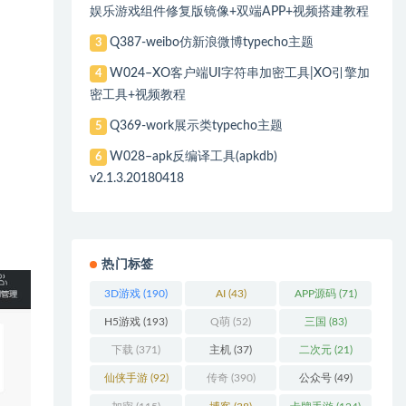
娱乐游戏组件修复版镜像+双端APP+视频搭建教程
Q387-weibo仿新浪微博typecho主题
3
W024–XO客户端UI字符串加密工具|XO引擎加
4
密工具+视频教程
Q369-work展示类typecho主题
5
W028–apk反编译工具(apkdb)
6
v2.1.3.20180418
热门标签
3D游戏
(190)
AI
(43)
APP源码
(71)
H5游戏
(193)
Q萌
(52)
三国
(83)
下载
(371)
主机
(37)
二次元
(21)
仙侠手游
(92)
传奇
(390)
公众号
(49)