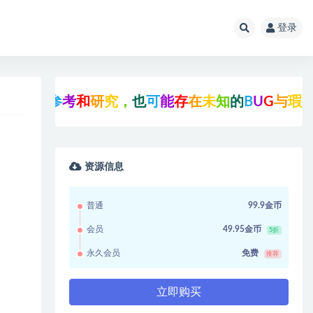
登录
参
考
和
研
究
，
也
可
能
存
在
未
知
的
B
U
G
与
瑕
疵
，
可
先
资源信息
普通
99.9金币
会员
49.95金币
5折
永久会员
免费
推荐
立即购买