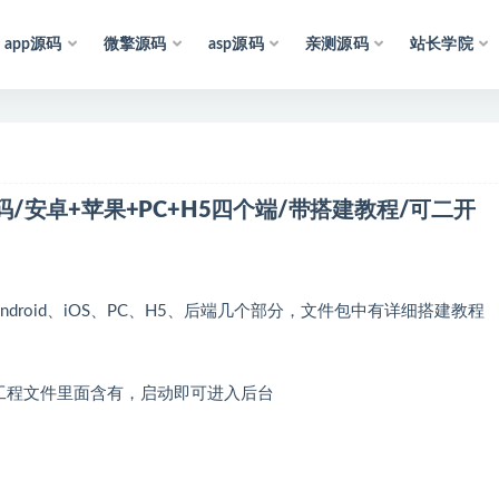
app源码
微擎源码
asp源码
亲测源码
站长学院
声
明
：
所
有
资
源
均
收
集
于
互
联
网
，
仅
供
学
习
源码/安卓+苹果+PC+H5四个端/带搭建教程/可二开
droid、iOS、PC、H5、后端几个部分，文件包中有详细搭建教程
装，工程文件里面含有，启动即可进入后台