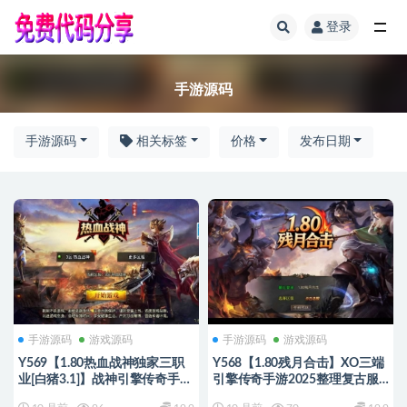
登录
全部
手游源码
手游源码
相关标签
价格
发布日期
手游源码
游戏源码
手游源码
游戏源码
Y569【1.80热血战神独家三职
Y568【1.80残月合击】XO三端
业[白猪3.1]】战神引擎传奇手游
引擎传奇手游2025整理复古服
2025整理复古服务端+热血大陆
务端+混沌魔域+诛仙伏魔+死亡