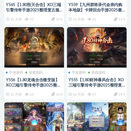
Y565【1.80毁灭合击】XO三端
Y559【九州群将录代金券内购
引擎传奇手游2025整理复古服
本地版】卡牌回合手游2025最
务端+世外桃园+龙皇城堡+龙渊
新整理单机一键即玩镜像端
10 月前
70
19.9
10 月前
61
19.9
密道
+Linux手工服务端+本地资源包
+GM授权后台+教程
手游源码
游戏源码
手游源码
游戏源码
Y556【1.80龙魂合击微变版】
Y555【1.80财神暴风合击】XO
XO三端引擎传奇手游2025整理
三端引擎传奇手游2025整理复
复古服务端+龙魂地狱+碧血连
古服务端+幻魔天宫+焚天绝地
10 月前
33
19.9
10 月前
47
19.9
天+血影之地
+太初古矿