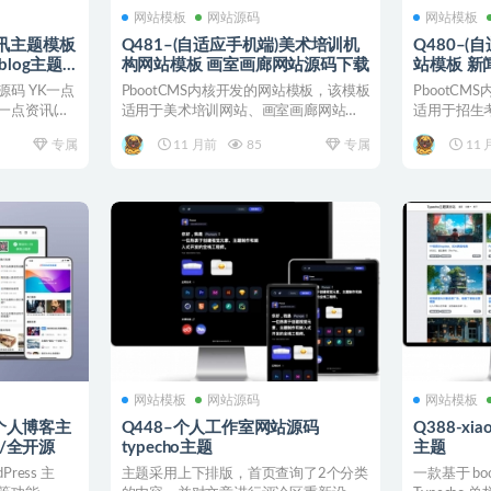
网站模板
网站源码
网站模板
资讯主题模板
Q481–(自适应手机端)美术培训机
Q480–
blog主题
构网站模板 画室画廊网站源码下载
站模板 新
码 YK一点
PbootCMS内核开发的网站模板，该模板
PbootC
K一点资讯(三
适用于美术培训网站、画室画廊网站等
适用于招生
企业，当然其他行...
企业，当然其他
专属
11 月前
85
专属
11 
网站模板
网站源码
网站模板
类个人博客主
Q448–个人工作室网站源码
Q388-xi
题/全开源
typecho主题
主题
Press 主
主题采用上下排版，首页查询了2个分类
一款基于 boot