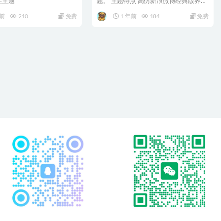
单栏主题
题。 主题特点 高仿新浪微博经典版界面
支持自适应...
年前
210
免费
1 年前
184
免费