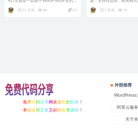
AZJ主题是一款基于WordPress开发的
题，支持自适应、暗黑模式
免...
快速构...
11 月前
80
9.9
1 年前
73
外部推荐
WordPres
免
费
代
码
分
享
网
欢
迎
您
的
到
来
！
阿里云服
本
站
提
供
又
多
又
好
的
各
类
源
码
！
关于