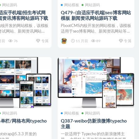
网站源码
网站模板
网站源码
(自适应手机端)招生考试网
Q479–(自适应手机端)seo博客网站
闻资讯博客网站源码下载
模板 新闻资讯网站源码下载
MS内核开发的网站模板，该模板
PbootCMS内核开发的网站模板，该模板
考试网站、新闻资讯网站等
适用于seo博客网站、新闻资讯网站等企
行...
业，当然其他...
月前
76
专属
11 月前
89
专属
网站源码
网站模板
网站源码
ao单栏/网格布局typecho
Q387-weibo仿新浪微博typecho
主题
strap@5.3.3 开发的
一款适用于 Typecho 的仿新浪微博主