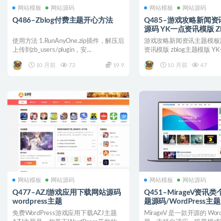
网站模板
网站源码
网站模板
网站源码
Q486–Zblog付费主题开心方法
Q485–游戏攻略新闻
源码 YK一点资讯模版 Z
模版
使用方法 1.RunAnyOne.zip插件，解压后
游戏攻略新闻资讯主题模板源
上传到zb_users/plugin，安...
资讯模版 zblog主题模版 Y
栏+昼夜...
10 月前
72
19.9
10 月前
47
网站模板
网站源码
网站模板
网站源码
Q477–AZJ游戏应用下载网站源码
Q451–MirageV资讯
wordpress主题
题源码/WordPress主
免费WordPress游戏应用下载AZJ主题
MirageV 是一款开源的 Word