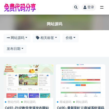
登录
网站源码
网站源码
网站源码
相关标签
价格
发布日期
整站代码
网站源码
商城源码
网站源码
Q492–PHP教学资源发布网站
Q490–最新彩虹云商城系统源码