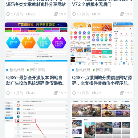
源码各类文章教材资料分享网站
V7.2 全解版本无后门
10 月前
66
19.9
10 月前
50
19.9
整站代码
网站源码
整站代码
网站源码
Q489–最新全开源版本 网站自
Q487–点微同城分类信息网站源
助广告投放系统源码 附安装教
码，全套插件带微信小程序前端
程
附教程
10 月前
47
19.9
10 月前
65
19.9