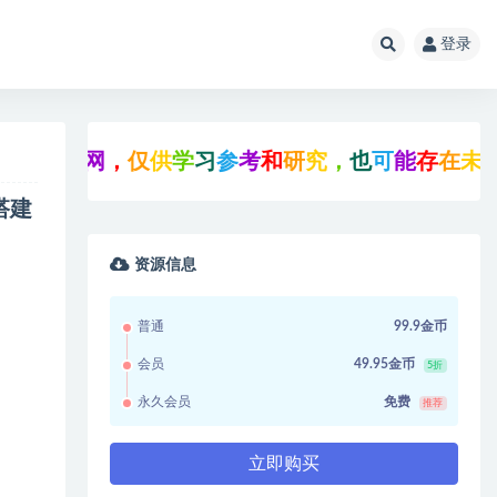
登录
联
网
，
仅
供
学
习
参
考
和
研
究
，
也
可
能
存
在
未
知
的
B
U
搭建
资源信息
普通
99.9金币
会员
49.95金币
5折
永久会员
免费
推荐
立即购买