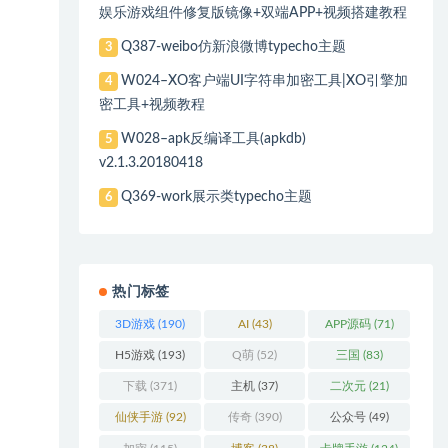
娱乐游戏组件修复版镜像+双端APP+视频搭建教程
Q387-weibo仿新浪微博typecho主题
3
W024–XO客户端UI字符串加密工具|XO引擎加
4
密工具+视频教程
W028–apk反编译工具(apkdb)
5
v2.1.3.20180418
Q369-work展示类typecho主题
6
热门标签
3D游戏
(190)
AI
(43)
APP源码
(71)
H5游戏
(193)
Q萌
(52)
三国
(83)
下载
(371)
主机
(37)
二次元
(21)
仙侠手游
(92)
传奇
(390)
公众号
(49)