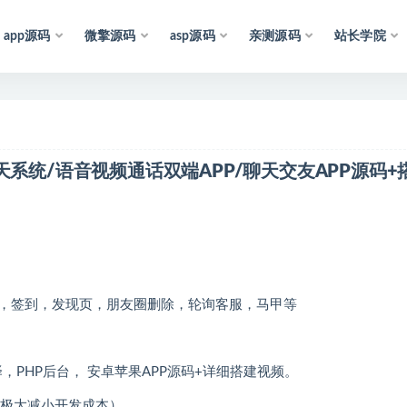
app源码
微擎源码
asp源码
亲测源码
站长学院
声
明
：
所
有
资
源
均
收
集
于
互
友聊天系统/语音视频通话双端APP/聊天交友APP源码+
，签到，发现页，朋友圈删除，轮询客服，马甲等
译，PHP后台， 安卓苹果APP源码+详细搭建视频。
码，极大减小开发成本）