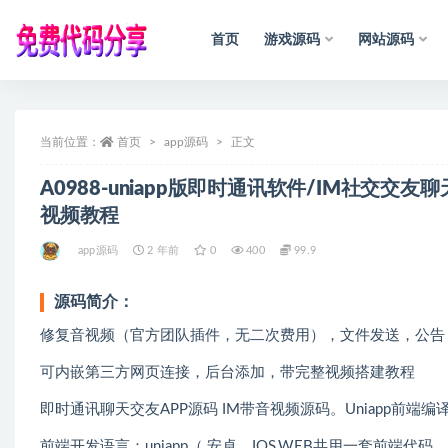
首页
游戏源码
网站源码
全部
当前位置：
首页
app源码
正文
A0988-uniapp版即时通讯软件/IM社交交
视频教程
app源码
2 年前
0
400
99.9
源码简介：
修复音视频（官方团队插件，无二次费用），文件发送，公告
可内嵌第三方网页连接，后台添加，带完整视频搭建教程
即时通讯聊天交友APP源码 IM带音视频源码。Uniapp前端编
前端开发语言：uniapp（ 安卓，IOS,WEB共用一套前端代