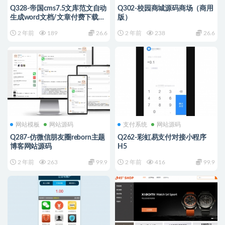
Q328-帝国cms7.5文库范文自动
Q302-校园商城源码商场（商用
生成word文档/文章付费下载内
版）
容付费复制
2 年前
189
26.6
2 年前
238
26.6
网站模板
网站源码
支付系统
网站源码
Q287-仿微信朋友圈reborn主题
Q262-彩虹易支付对接小程序
博客网站源码
H5
2 年前
263
99.9
2 年前
416
99.9