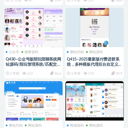
11 月前
87
19.9
1 年前
131
26.6
公众号
微擎源码
整站代码
网站源码
Q430–公众号版陪玩陪聊系统网
Q415–2025最新版付费进群系
站源码/陪玩管理系统/匹配交友
统，多种模板代理后台自定义带
系统/娱乐交友系统
分站分销
1 年前
127
26.6
1 年前
170
99.9
整站代码
网站源码
商城源码
网站源码