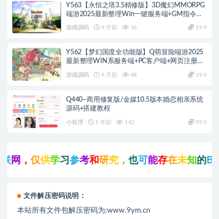
Y563【永恒之塔3.5精修版】3D魔幻MMORPG
端游2025最新整理Win一键服务端+GM指令
+PC客户端+教程
游戏源码
9 月前
56
19.9
Y562【梦幻国度全功能版】Q萌冒险端游2025
最新整理WIN系服务端+PC客户端+网页注册
+GM工具+GM命令+教程
游戏源码
9 月前
48
19.9
Q440–商用修复版/金媒10.5版本婚恋相亲系统
源码+搭建教程
小程序
1 年前
142
99.9
网
，
仅
供
学
习
参
考
和
研
究
，
也
可
能
存
在
未
知
的
B
U
G
文件解压密码说明：
本站所有文件包解压密码为:www.9ym.cn