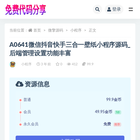
登录
全部
当前位置：
首页
微擎源码
小程序
正文
A0641微信抖音快手三合一壁纸小程序源码_
后端管理设置功能丰富
小程序
3 年前
0
412
99.9
资源信息
普通
99.9金币
会员
49.95金币
5折
永久会员
免费
推荐