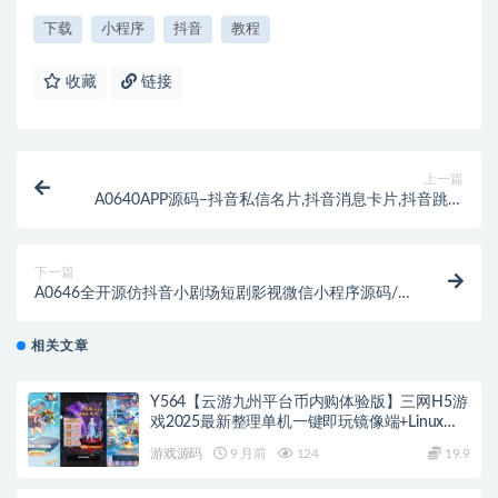
下载
小程序
抖音
教程
收藏
链接
上一篇
A0640APP源码–抖音私信名片,抖音消息卡片,抖音跳转
微信 链接跳转引流技术
下一篇
A0646全开源仿抖音小剧场短剧影视微信小程序源码/
自带支付收益带会员模式用户单独购买
相关文章
Y564【云游九州平台币内购体验版】三网H5游
戏2025最新整理单机一键即玩镜像端+Linux手
工服务端+管理后台+GM授权后台+教程
游戏源码
9 月前
124
19.9