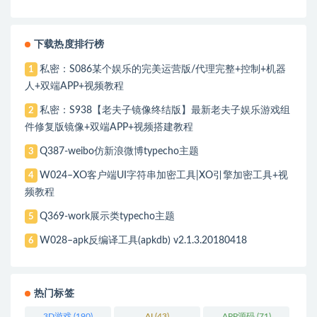
下载热度排行榜
私密：S086某个娱乐的完美运营版/代理完整+控制+机器
1
人+双端APP+视频教程
私密：S938【老夫子镜像终结版】最新老夫子娱乐游戏组
2
件修复版镜像+双端APP+视频搭建教程
Q387-weibo仿新浪微博typecho主题
3
W024–XO客户端UI字符串加密工具|XO引擎加密工具+视
4
频教程
Q369-work展示类typecho主题
5
W028–apk反编译工具(apkdb) v2.1.3.20180418
6
热门标签
3D游戏
(190)
AI
(43)
APP源码
(71)