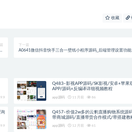
收藏
篇
下一篇
频
A0641微信抖音快手三合一壁纸小程序源码_后端管理设置功能
码
富
Q483–影视APP源码/SK影视/安卓+苹果
APP/源码+反编译详细视频教程
9.9
app源码
11 月前
86
查询
Q457–价值2w多的云豹直播购物系统源
带商城源码/直播带货合作模式/带搭建教
9.9
app源码
12 月前
61