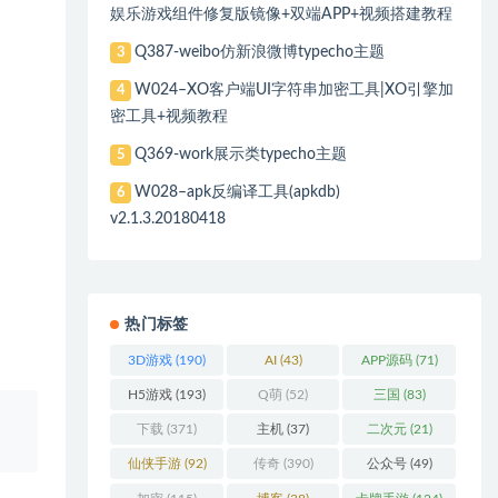
娱乐游戏组件修复版镜像+双端APP+视频搭建教程
Q387-weibo仿新浪微博typecho主题
3
W024–XO客户端UI字符串加密工具|XO引擎加
4
密工具+视频教程
Q369-work展示类typecho主题
5
W028–apk反编译工具(apkdb)
6
v2.1.3.20180418
热门标签
3D游戏
(190)
AI
(43)
APP源码
(71)
H5游戏
(193)
Q萌
(52)
三国
(83)
、
下载
(371)
主机
(37)
二次元
(21)
仙侠手游
(92)
传奇
(390)
公众号
(49)