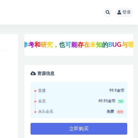
登录
学
习
参
考
和
研
究
，
也
可
能
存
在
未
知
的
B
U
G
与
瑕
疵
，
资源信息
普通
99.9金币
会员
49.95金币
5折
永久会员
免费
推荐
立即购买