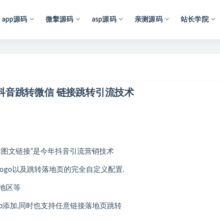
app源码
微擎源码
asp源码
亲测源码
站长学院
声
明
：
所
有
资
源
均
收
集
于
互
联
网
，
仅
供
片,抖音跳转微信 链接跳转引流技术
信图文链接”是今年抖音引流营销技术
ogo以及跳转落地页的完全自定义配置.
地区等
p添加,同时也支持任意链接落地页跳转