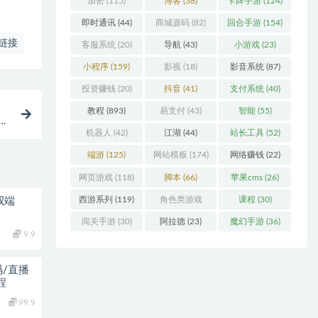
加密
(115)
博客
(38)
卡牌手游
(124)
即时通讯
(44)
商城源码
(82)
回合手游
(154)
链接
客服系统
(20)
导航
(43)
小游戏
(23)
小程序
(159)
影视
(18)
影音系统
(87)
投资赚钱
(20)
抖音
(41)
支付系统
(40)
教程
(893)
易支付
(43)
智能
(55)
丰
机器人
(42)
江湖
(44)
站长工具
(52)
端游
(125)
网站模板
(174)
网络赚钱
(22)
网页游戏
(118)
脚本
(66)
苹果cms
(26)
西游系列
(119)
角色类游戏
课程
(30)
双端
(306)
闯关手游
(30)
阿拉德
(23)
魔幻手游
(36)
9.9
码/直播
程
99.9