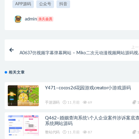
APP源码
公众号
抖音
admin
永久会员
上一
A0637仿视频字幕弹幕网站 – Miko二次元动漫视频网站源码视
播放带源
相关文章
Y471–cocos2d花园游戏creator小游戏源码
手游源码
11 月前
69
1
Q462–婚姻查询系统\个人企业案件涉诉案底
系统网站源码
整站代码
11 月前
87
1