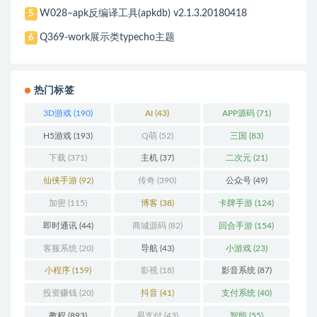
W028–apk反编译工具(apkdb) v2.1.3.20180418
5
Q369-work展示类typecho主题
6
热门标签
3D游戏
(190)
AI
(43)
APP源码
(71)
H5游戏
(193)
Q萌
(52)
三国
(83)
下载
(371)
主机
(37)
二次元
(21)
仙侠手游
(92)
传奇
(390)
公众号
(49)
加密
(115)
博客
(38)
卡牌手游
(124)
即时通讯
(44)
商城源码
(82)
回合手游
(154)
客服系统
(20)
导航
(43)
小游戏
(23)
小程序
(159)
影视
(18)
影音系统
(87)
投资赚钱
(20)
抖音
(41)
支付系统
(40)
教程
(893)
易支付
(43)
智能
(55)