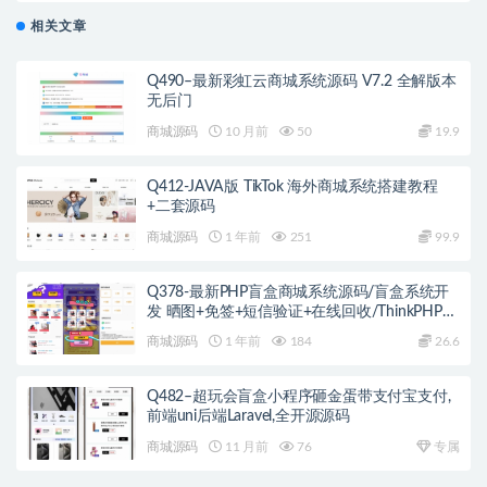
相关文章
Q490–最新彩虹云商城系统源码 V7.2 全解版本
无后门
商城源码
10 月前
50
19.9
Q412-JAVA版 TikTok 海外商城系统搭建教程
+二套源码
商城源码
1 年前
251
99.9
Q378-最新PHP盲盒商城系统源码/盲盒系统开
发 晒图+免签+短信验证+在线回收/ThinkPHP框
架
商城源码
1 年前
184
26.6
Q482–超玩会盲盒小程序砸金蛋带支付宝支付,
前端uni后端Laravel,全开源源码
商城源码
11 月前
76
专属