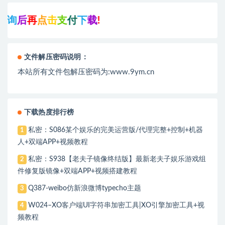
询
后
再
点
击
支
付
下
载
!
文件解压密码说明：
本站所有文件包解压密码为:www.9ym.cn
下载热度排行榜
私密：S086某个娱乐的完美运营版/代理完整+控制+机器
1
人+双端APP+视频教程
私密：S938【老夫子镜像终结版】最新老夫子娱乐游戏组
2
件修复版镜像+双端APP+视频搭建教程
Q387-weibo仿新浪微博typecho主题
3
W024–XO客户端UI字符串加密工具|XO引擎加密工具+视
4
频教程