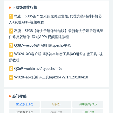
下载热度排行榜
私密：S086某个娱乐的完美运营版/代理完整+控制+机器
1
人+双端APP+视频教程
私密：S938【老夫子镜像终结版】最新老夫子娱乐游戏组
2
件修复版镜像+双端APP+视频搭建教程
Q387-weibo仿新浪微博typecho主题
3
W024–XO客户端UI字符串加密工具|XO引擎加密工具+视
4
频教程
Q369-work展示类typecho主题
5
W028–apk反编译工具(apkdb) v2.1.3.20180418
6
热门标签
3D游戏
(190)
AI
(43)
APP源码
(71)
H5游戏
(193)
Q萌
(52)
三国
(83)