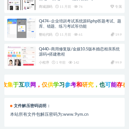
商城源码
11 月前
76
专属
Q474–企业培训考试系统源码php答题考试、题
库、错题、练习考试等功能
整站代码
11 月前
61
19.9
Q440–商用修复版/金媒10.5版本婚恋相亲系统
源码+搭建教程
小程序
1 年前
142
99.9
集
于
互
联
网
，
仅
供
学
习
参
考
和
研
究
，
也
可
能
存
在
未
文件解压密码说明：
本站所有文件包解压密码为:www.9ym.cn