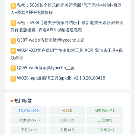
私密：S086某个娱乐的完美运营版/代理完整+控制+机器
1
人+双端APP+视频教程
私密：S938【老夫子镜像终结版】最新老夫子娱乐游戏组
2
件修复版镜像+双端APP+视频搭建教程
Q387-weibo仿新浪微博typecho主题
3
W024–XO客户端UI字符串加密工具|XO引擎加密工具+视
4
频教程
Q369-work展示类typecho主题
5
W028–apk反编译工具(apkdb) v2.1.3.20180418
6
热门标签
3D游戏
(190)
AI
(43)
APP源码
(71)
H5游戏
(193)
Q萌
(52)
三国
(83)
下载
(371)
主机
(37)
二次元
(21)