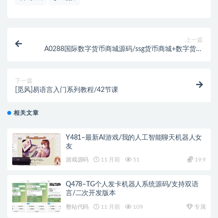
上一篇
A0288国际数字货币商城源码/ssg货币商城+数字货币
+双端APP
下一篇
[觅风]易语言入门系列教程/42节课
相关文章
Y481–最新AI游戏/我的人工智能聊天机器人女
友
游戏源码
11 月前
51
19.9
Q478–TG个人发卡机器人系统源码/支持双语
言/二次开发版本
整站代码
11 月前
109
专属