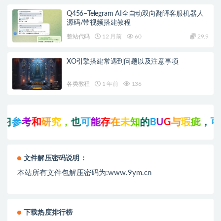
Q456–Telegram AI全自动双向翻译客服机器人
源码/带视频搭建教程
整站代码
12 月前
60
29.9
XO引擎搭建常遇到问题以及注意事项
各类教程
1 年前
136
考
和
研
究
，
也
可
能
存
在
未
知
的
B
U
G
与
瑕
疵
，
可
先
联
文件解压密码说明：
本站所有文件包解压密码为:www.9ym.cn
下载热度排行榜