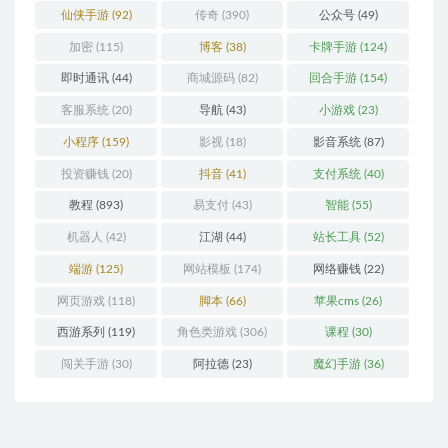
仙侠手游
(92)
传奇
(390)
公众号
(49)
加密
(115)
博客
(38)
卡牌手游
(124)
即时通讯
(44)
商城源码
(82)
回合手游
(154)
客服系统
(20)
导航
(43)
小游戏
(23)
小程序
(159)
影视
(18)
影音系统
(87)
投资赚钱
(20)
抖音
(41)
支付系统
(40)
教程
(893)
易支付
(43)
智能
(55)
机器人
(42)
江湖
(44)
站长工具
(52)
端游
(125)
网站模板
(174)
网络赚钱
(22)
网页游戏
(118)
脚本
(66)
苹果cms
(26)
西游系列
(119)
角色类游戏
(306)
课程
(30)
闯关手游
(30)
阿拉德
(23)
魔幻手游
(36)