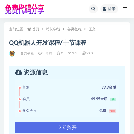
登录
全部
当前位置：
首页
站长学院
各类教程
正文
QQ机器人开发课程/十节课程
各类教程
3 年前
0
378
99.9
资源信息
普通
99.9金币
会员
49.95金币
5折
永久会员
免费
推荐
立即购买