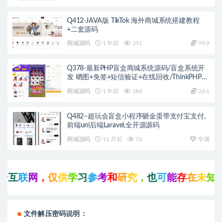
Q412-JAVA版 TikTok 海外商城系统搭建教程
+二套源码
商城源码
1 年前
251
99.9
Q378-最新PHP盲盒商城系统源码/盲盒系统开
发 晒图+免签+短信验证+在线回收/ThinkPHP框
架
商城源码
1 年前
184
26.6
Q482–超玩会盲盒小程序砸金蛋带支付宝支付,
前端uni后端Laravel,全开源源码
商城源码
11 月前
76
专属
互
联
网
，
仅
供
学
习
参
考
和
研
究
，
也
可
能
存
在
未
知
的
B
文件解压密码说明：