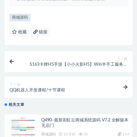
商城源码
收藏
链接
上一篇
S163卡牌H5手游【小小火影H5】Win半手工服务端
+多区+跨服+授权物品后台
下一篇
QQ机器人开发课程/十节课程
相关文章
Q490–最新彩虹云商城系统源码 V7.2 全解版本
无后门
商城源码
10 月前
50
19.9