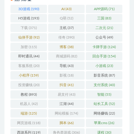
3D游戏
(190)
AI
(43)
APP源码
(71)
H5游戏
(193)
Q萌
(52)
三国
(83)
下载
(371)
主机
(37)
二次元
(21)
仙侠手游
(92)
传奇
(390)
公众号
(49)
加密
(115)
博客
(38)
卡牌手游
(124)
即时通讯
(44)
商城源码
(82)
回合手游
(154)
客服系统
(20)
导航
(43)
小游戏
(23)
小程序
(159)
影视
(18)
影音系统
(87)
投资赚钱
(20)
抖音
(41)
支付系统
(40)
教程
(893)
易支付
(43)
智能
(55)
机器人
(42)
江湖
(44)
站长工具
(52)
端游
(125)
网站模板
(174)
网络赚钱
(22)
网页游戏
(118)
脚本
(66)
苹果cms
(26)
西游系列
(119)
角色类游戏
(306)
课程
(30)