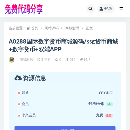
登录
全部
当前位置：
首页
网站源码
商城源码
正文
A0288国际数字货币商城源码/ssg货币商城
+数字货币+双端APP
商城源码
3 年前
0
394
99.9
资源信息
普通
99.9金币
会员
49.95金币
5折
永久会员
免费
推荐