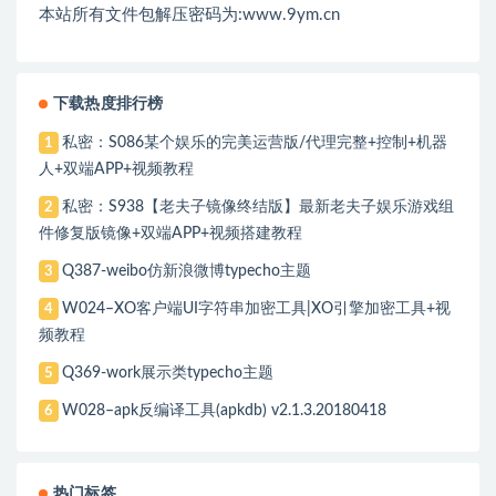
本站所有文件包解压密码为:www.9ym.cn
下载热度排行榜
私密：S086某个娱乐的完美运营版/代理完整+控制+机器
1
人+双端APP+视频教程
私密：S938【老夫子镜像终结版】最新老夫子娱乐游戏组
2
件修复版镜像+双端APP+视频搭建教程
Q387-weibo仿新浪微博typecho主题
3
W024–XO客户端UI字符串加密工具|XO引擎加密工具+视
4
频教程
Q369-work展示类typecho主题
5
W028–apk反编译工具(apkdb) v2.1.3.20180418
6
热门标签