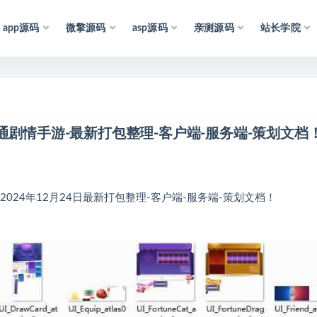
app源码
微擎源码
asp源码
亲测源码
站长学院
源
均
收
集
于
互
联
网
，
仅
供
学
习
参
考
和
研
究
，
也
可
能
通剧情手游-最新打包整理-客户端-服务端-策划文档
24年12月24日最新打包整理-客户端-服务端-策划文档！