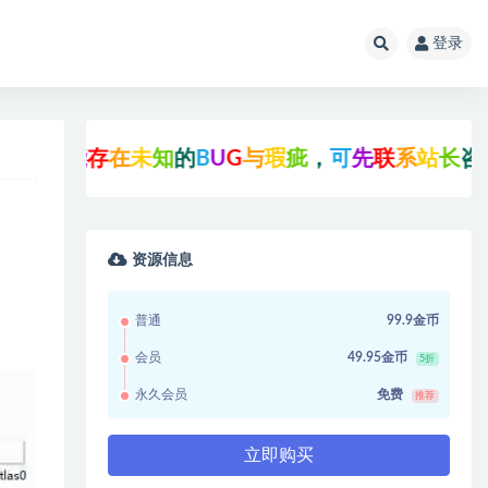
登录
存
在
未
知
的
B
U
G
与
瑕
疵
，
可
先
联
系
站
长
咨
询
后
再
点
击
！
资源信息
普通
99.9金币
会员
49.95金币
5折
永久会员
免费
推荐
立即购买