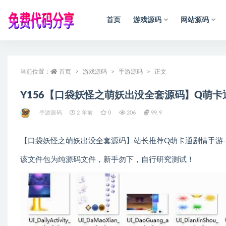
首页
游戏源码
网站源码
全部
当前位置：
首页
游戏源码
手游源码
正文
声
明
：
所
有
资
Y156【口袋妖怪之萌妖出没全套源码】Q萌卡
手游源码
2 年前
0
206
99.9
【口袋妖怪之萌妖出没全套源码】站长推荐Q萌卡通剧情手游-20
该文件包为纯源码文件，新手勿下，自行研究测试！