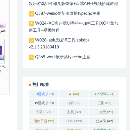
娱乐游戏组件修复版镜像+双端APP+视频搭建教程
Q387-weibo仿新浪微博typecho主题
3
W024–XO客户端UI字符串加密工具|XO引擎加
4
密工具+视频教程
W028–apk反编译工具(apkdb)
5
v2.1.3.20180418
Q369-work展示类typecho主题
6
热门标签
3D游戏
(190)
AI
(43)
APP源码
(71)
H5游戏
(193)
Q萌
(52)
三国
(83)
下载
(371)
主机
(37)
二次元
(21)
仙侠手游
(92)
传奇
(390)
公众号
(49)