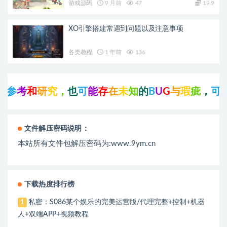
游戏源码
9 月前
47
19.9
XO引擎搭建常遇到问题以及注意事项
各类教程
1 年前
136
参
考
和
研
究
，
也
可
能
存
在
未
知
的
B
U
G
与
瑕
疵
，
可
先
文件解压密码说明：
本站所有文件包解压密码为:www.9ym.cn
下载热度排行榜
私密：S086某个娱乐的完美运营版/代理完整+控制+机器
1
人+双端APP+视频教程