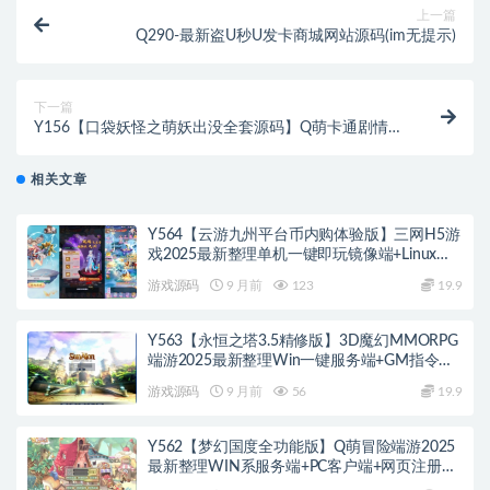
上一篇
Q290-最新盗U秒U发卡商城网站源码(im无提示)
下一篇
Y156【口袋妖怪之萌妖出没全套源码】Q萌卡通剧情手
游-最新打包整理-客户端-服务端-策划文档！
相关文章
Y564【云游九州平台币内购体验版】三网H5游
戏2025最新整理单机一键即玩镜像端+Linux手
工服务端+管理后台+GM授权后台+教程
游戏源码
9 月前
123
19.9
Y563【永恒之塔3.5精修版】3D魔幻MMORPG
端游2025最新整理Win一键服务端+GM指令
+PC客户端+教程
游戏源码
9 月前
56
19.9
Y562【梦幻国度全功能版】Q萌冒险端游2025
最新整理WIN系服务端+PC客户端+网页注册
+GM工具+GM命令+教程