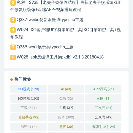
私密：S938【老夫子镜像终结版】最新老夫子娱乐游戏组
2
件修复版镜像+双端APP+视频搭建教程
Q387-weibo仿新浪微博typecho主题
3
W024–XO客户端UI字符串加密工具|XO引擎加密工具+视
4
频教程
Q369-work展示类typecho主题
5
W028–apk反编译工具(apkdb) v2.1.3.20180418
6
热门标签
3D游戏
(190)
AI
(43)
APP源码
(71)
H5游戏
(193)
Q萌
(52)
三国
(83)
下载
(371)
主机
(37)
二次元
(21)
仙侠手游
(92)
传奇
(390)
公众号
(49)
加密
(115)
博客
(38)
卡牌手游
(124)