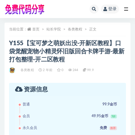
登录
全部
当前位置：
首页
站长学院
各类教程
正文
Y155【宝可梦之萌妖出没-开新区教程】口
袋觉醒宠物小精灵怀旧版回合卡牌手游-最新
打包整理-开二区教程
各类教程
2 年前
0
244
99.9
资源信息
普通
99.9金币
会员
49.95金币
5折
永久会员
免费
推荐