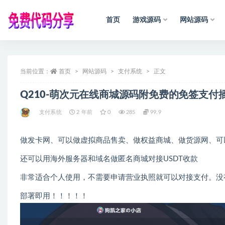
首页
游戏源码
网站源码
全部
当前位置：
首页
网站源码
支付系统
正文
Q210-萌次元在线商城源码附免费的免签支付
支付系统
2 年前
0
285
99.9
做发卡网、可以做虚拟商品售卖、做权益商城、做货源网、可
还可以用海外服务器和域名做匿名商城对接USDT收款
非常适合个人使用，不需要申请营业执照就可以对接支付。没
部署即用！！！！！