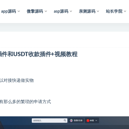
app源码
微擎源码
asp源码
亲测源码
站长学院
声
明
：
所
有
资
源
均
收
集
于
互
联
网
插件和USDT收款插件+视频教程
以对接快递做实物
有那么多的繁琐的申请方式