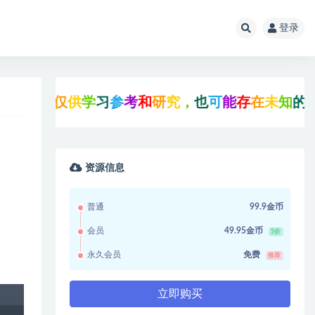
登录
，
仅
供
学
习
参
考
和
研
究
，
也
可
能
存
在
未
知
的
B
U
G
与
资源信息
普通
99.9金币
会员
49.95金币
5折
永久会员
免费
推荐
立即购买