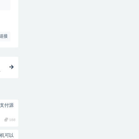
链接
轻
加密支付源
188
挂机可以