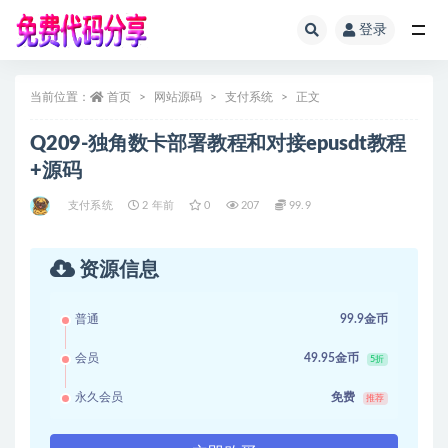
登录
全部
当前位置：
首页
网站源码
支付系统
正文
Q209-独角数卡部署教程和对接epusdt教程
+源码
支付系统
2 年前
0
207
99.9
资源信息
普通
99.9金币
会员
49.95金币
5折
永久会员
免费
推荐