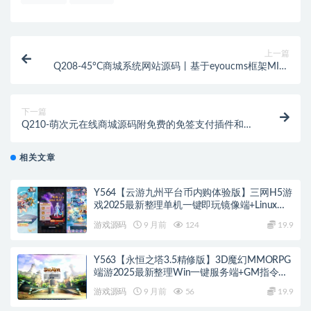
上一篇
Q208-45°C商城系统网站源码丨基于eyoucms框架MINI
商城应用
下一篇
Q210-萌次元在线商城源码附免费的免签支付插件和
USDT收款插件+视频教程
相关文章
Y564【云游九州平台币内购体验版】三网H5游
戏2025最新整理单机一键即玩镜像端+Linux手
工服务端+管理后台+GM授权后台+教程
游戏源码
9 月前
124
19.9
Y563【永恒之塔3.5精修版】3D魔幻MMORPG
端游2025最新整理Win一键服务端+GM指令
+PC客户端+教程
游戏源码
9 月前
56
19.9