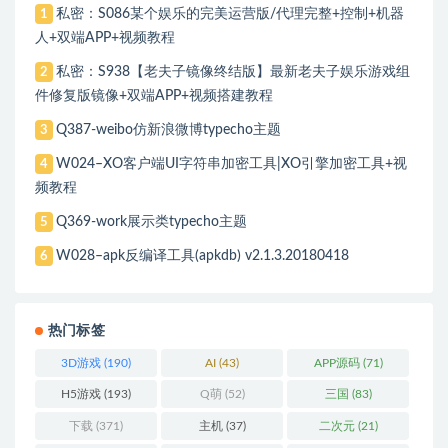
私密：S086某个娱乐的完美运营版/代理完整+控制+机器
1
人+双端APP+视频教程
私密：S938【老夫子镜像终结版】最新老夫子娱乐游戏组
2
件修复版镜像+双端APP+视频搭建教程
Q387-weibo仿新浪微博typecho主题
3
W024–XO客户端UI字符串加密工具|XO引擎加密工具+视
4
频教程
Q369-work展示类typecho主题
5
W028–apk反编译工具(apkdb) v2.1.3.20180418
6
热门标签
3D游戏
(190)
AI
(43)
APP源码
(71)
H5游戏
(193)
Q萌
(52)
三国
(83)
下载
(371)
主机
(37)
二次元
(21)