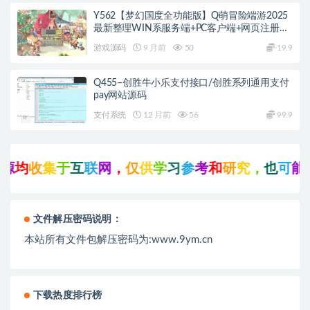
Y562【梦幻国度全功能版】Q萌冒险端游2025
最新整理WIN系服务端+PC客户端+网页注册
+GM工具+GM命令+教程
游戏源码
9 月前
50
19.9
Q455–创胜牛小乐支付接口/创胜系列通用支付
pay网站源码
支付系统
12 月前
56
99.9
源
均
收
集
于
互
联
网
，
仅
供
学
习
参
考
和
研
究
，
也
可
能
存
文件解压密码说明：
本站所有文件包解压密码为:www.9ym.cn
下载热度排行榜