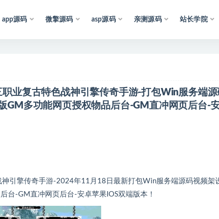
app源码
微擎源码
asp源码
亲测源码
站长学院
于
互
联
网
，
仅
供
学
习
参
考
和
研
究
，
也
可
能
存
在
未
知
】三职业复古特色战神引擎传奇手游-打包Win服务端源
新版GM多功能网页授权物品后台-GM直冲网页后台-
引擎传奇手游-2024年11月18日最新打包Win服务端源码视频架
后台-GM直冲网页后台-安卓苹果IOS双端版本！