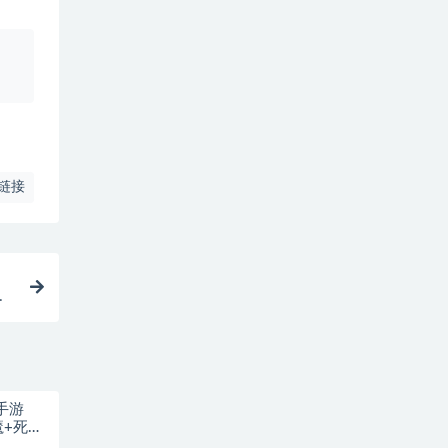
、
链接
职
怀
页
手游
魔+死亡