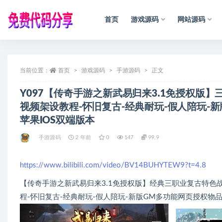
首页
游戏源码
网站源码
全部
当前位置：
首页
游戏源码
手游源码
声
明
：
正文
所
有
资
源
均
收
集
Y097【传奇手游之新武易归来3.1免授权版
视频架设教程-怀旧复古-经典耐玩-假人陪玩-
苹果IOS双端版本
手游源码
2 年前
0
147
99.9
https://www.bilibili.com/video/BV14BUHYTEW9?t=4.8
【传奇手游之新武易归来3.1免授权版】经典三职业复古特色战神
程-怀旧复古-经典耐玩-假人陪玩-新版GM多功能网页授权物品