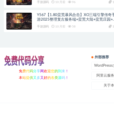
手游源码
10 月前
96
1
Y567【1.80蛮荒暴风合击】XO三端引擎传奇
游2025整理复古服务端+蛮荒大陆+蛮荒庄园+
荒战场
手游源码
10 月前
58
1
外部推荐
WordPres
免
费
代
码
分
享
网
欢
迎
您
的
到
来
！
阿里云服
本
站
提
供
又
多
又
好
的
各
类
源
码
！
关于