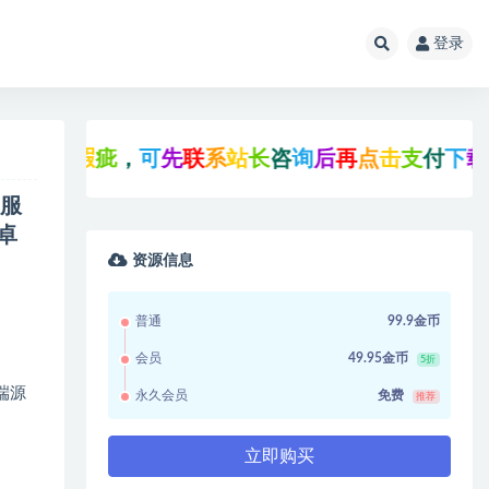
登录
瑕
疵
，
可
先
联
系
站
长
咨
询
后
再
点
击
支
付
下
载
!
n服
卓
资源信息
普通
99.9金币
会员
49.95金币
5折
端源
永久会员
免费
推荐
立即购买