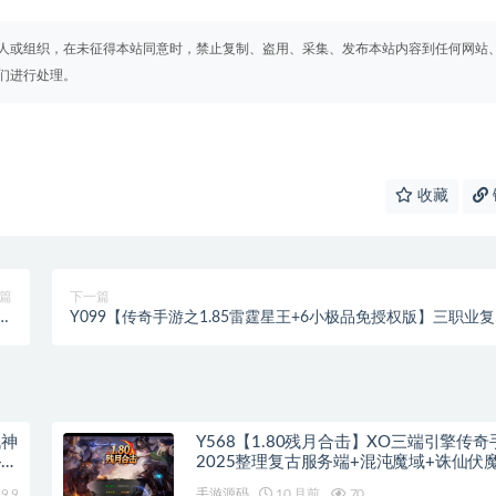
人或组织，在未征得本站同意时，禁止复制、盗用、采集、发布本站内容到任何网站
们进行处理。
收藏
篇
下一篇
战
Y099【传奇手游之1.85雷霆星王+6小极品免授权版】三职业
经
特色战神引擎传奇手游-Win服务端源码视频架设教程-星王合击
页
新版GM多功能网页授权物品后台-GM直冲网页后台-安卓苹果
本
IOS双端版本
战神
Y568【1.80残月合击】XO三端引擎传奇
+蛮
2025整理复古服务端+混沌魔域+诛仙伏
空间
9.9
手游源码
10 月前
70