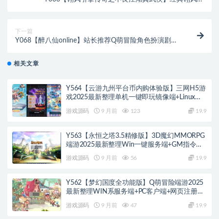
擎特色单职业传奇端游-最新打包Win服务端源码视频架
设教程-完整配套补丁网站-配套全套登入器
下一篇
Y068【醉八仙online】站长推荐Q萌冒险角色扮演剧情
任务端游/Win服务端源码视频架设教程-GM工具-详细
外网教程-完整PC客户端
相关文章
Y564【云游九州平台币内购体验版】三网H5游
戏2025最新整理单机一键即玩镜像端+Linux手
工服务端+管理后台+GM授权后台+教程
游戏源码
9 月前
123
19.9
Y563【永恒之塔3.5精修版】3D魔幻MMORPG
端游2025最新整理Win一键服务端+GM指令
+PC客户端+教程
游戏源码
9 月前
56
19.9
Y562【梦幻国度全功能版】Q萌冒险端游2025
最新整理WIN系服务端+PC客户端+网页注册
+GM工具+GM命令+教程
游戏源码
9 月前
47
19.9