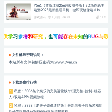
Y561【笑傲江湖256超改魂帝版】3D动作武侠
端游2025最新整理单机一键即玩镜像端+Linux
手工服务端+网页注册+GM工具+GM命令+PC客
游戏源码
9 月前
49
19.9
户端+教程
参
考
和
研
究
，
也
可
能
存
在
未
知
的
B
U
G
与
瑕
疵
，
可
先
文件解压密码说明：
本站所有文件包解压密码为:www.9ym.cn
下载热度排行榜
私密：S086某个娱乐的完美运营版/代理完整+控制+机器
1
人+双端APP+视频教程
私密：S938【老夫子镜像终结版】最新老夫子娱乐游戏组
2
件修复版镜像+双端APP+视频搭建教程