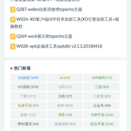
Q387-weibo仿新浪微博typecho主题
3
W024–XO客户端UI字符串加密工具|XO引擎加密工具+视
4
频教程
Q369-work展示类typecho主题
5
W028–apk反编译工具(apkdb) v2.1.3.20180418
6
热门标签
3D游戏
(190)
AI
(43)
APP源码
(71)
H5游戏
(193)
Q萌
(52)
三国
(83)
下载
(371)
主机
(37)
二次元
(21)
仙侠手游
(92)
传奇
(390)
公众号
(49)
加密
(115)
博客
(38)
卡牌手游
(124)
即时通讯
(44)
商城源码
(82)
回合手游
(154)