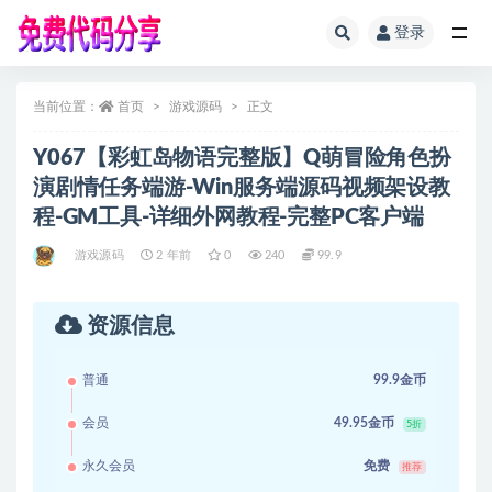
登录
全部
当前位置：
首页
游戏源码
正文
Y067【彩虹岛物语完整版】Q萌冒险角色扮
演剧情任务端游-Win服务端源码视频架设教
程-GM工具-详细外网教程-完整PC客户端
游戏源码
2 年前
0
240
99.9
资源信息
普通
99.9金币
会员
49.95金币
5折
永久会员
免费
推荐