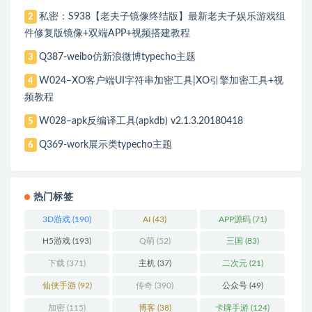
私密：S938【老夫子镜像终结版】最新老夫子娱乐游戏组
2
件修复版镜像+双端APP+视频搭建教程
Q387-weibo仿新浪微博typecho主题
3
W024–XO客户端UI字符串加密工具|XO引擎加密工具+视
4
频教程
W028–apk反编译工具(apkdb) v2.1.3.20180418
5
Q369-work展示类typecho主题
6
热门标签
3D游戏
(190)
AI
(43)
APP源码
(71)
H5游戏
(193)
Q萌
(52)
三国
(83)
下载
(371)
主机
(37)
二次元
(21)
仙侠手游
(92)
传奇
(390)
公众号
(49)
加密
(115)
博客
(38)
卡牌手游
(124)