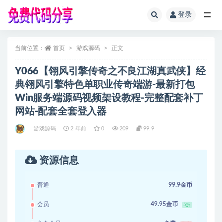
登录
全部
当前位置：
首页
游戏源码
正文
Y066【翎风引擎传奇之不良江湖真武侠】经
典翎风引擎特色单职业传奇端游-最新打包
Win服务端源码视频架设教程-完整配套补丁
网站-配套全套登入器
游戏源码
2 年前
0
209
99.9
资源信息
普通
99.9金币
会员
49.95金币
5折