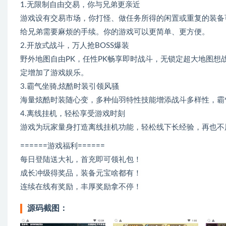
1.无限制自由交易，你与兄弟更亲近
游戏设有交易市场，你打怪、做任务所得的闲置或重复的装备
给兄弟需要麻烦的手续。你的游戏可以更简单、更方便。
2.开放式战斗，万人抢BOSS爆装
野外地图自由PK，任性PK畅享即时战斗，无锁定超大地图想
定增加了游戏娱乐。
3.霸气坐骑,炫酷时装引领风骚
海量炫酷时装随心变，多种仙羽特性技能增添战斗多样性，霸
4.离线挂机，轻松享受游戏时刻
游戏为玩家量身打造离线挂机功能，轻松线下长经验，再也不
======游戏福利======
每日登陆送大礼，首充即可领礼包！
成长冲级得奖品，装备元宝啥都有！
连续在线有奖励，丰厚奖励拿不停！
源码截图：