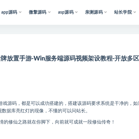
app源码
微擎源码
asp源码
亲测源码
站长学院
声
明
：
所
有
资
源
均
收
集
于
互
牌放置手游-Win服务端源码视频架设教程-开放多区
的游戏源码，都是可以成功搭建的，搭建该源码要求系统是干净的，如
出现数据库亮红灯的现像，不懂的可以问站长。
情的修仙之路就在你脚下，向前就可成就一段修仙传奇！