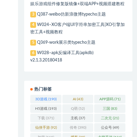
娱乐游戏组件修复版镜像+双端APP+视频搭建教程
Q387-weibo仿新浪微博typecho主题
3
W024–XO客户端UI字符串加密工具|XO引擎加
4
密工具+视频教程
Q369-work展示类typecho主题
5
W028–apk反编译工具(apkdb)
6
v2.1.3.20180418
热门标签
3D游戏
(190)
AI
(43)
APP源码
(71)
H5游戏
(193)
Q萌
(52)
三国
(83)
下载
(371)
主机
(37)
二次元
(21)
仙侠手游
(92)
传奇
(390)
公众号
(49)