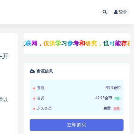
登录
联
网
，
仅
供
学
习
参
考
和
研
究
，
也
可
能
存
在
未
知
的
B
U
-开
资源信息
普通
99.9金币
会员
49.95金币
5折
果以
永久会员
免费
推荐
立即购买