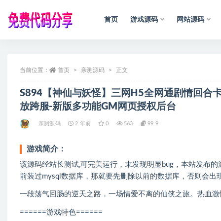
首页
游戏源码
网站源码
全部
当前位置：
首页
亲测源码
正文
S894【神仙与妖怪】三网H5全网通剧情回合卡
放跨服-新版多功能GM网页授权后台
亲测源码
2 年前
0
563
99.9
游戏简介：
该源码经站长测试,可完美运行，末发现明显bug，本站发布
前装过mysql数据库，那就要先删除以前的数据库，否则会
一段荡气回肠的逆天之路，一场情爱不离的仙侠之旅。热血激
======游戏特色======