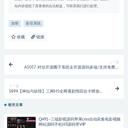
站内容侵犯了原著者的合法权益，可联系我们进行处理。
加密
影音系统
收藏
链接
上一篇
A1057-对信开源圈子系统全开源源码多端/支持免费商
用
下一篇
S894【神仙与妖怪】三网H5全网通剧情回合卡牌放置
手游-Win服务端源码视频架设教程-开放多区-开放跨服-
新版多功能GM网页授权后台
相关文章
Q491–三端影视源码苹果cms自动采集电影视频
网站源码手机H5源码带VIP