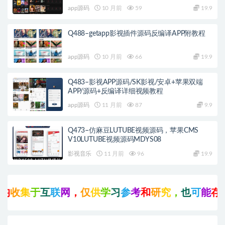
app源码
10 月前
59
19.9
Q488–getapp影视插件源码反编译APP附教程
app源码
10 月前
66
19.9
Q483–影视APP源码/SK影视/安卓+苹果双端
APP/源码+反编译详细视频教程
app源码
11 月前
87
9.9
Q473–仿麻豆LUTUBE视频源码，苹果CMS
V10LUTUBE视频源码MDYS08
影视音乐
11 月前
96
19.9
收
集
于
互
联
网
，
仅
供
学
习
参
考
和
研
究
，
也
可
能
存
在