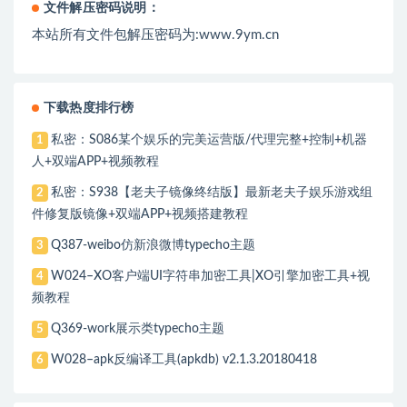
文件解压密码说明：
本站所有文件包解压密码为:www.9ym.cn
下载热度排行榜
私密：S086某个娱乐的完美运营版/代理完整+控制+机器
1
人+双端APP+视频教程
私密：S938【老夫子镜像终结版】最新老夫子娱乐游戏组
2
件修复版镜像+双端APP+视频搭建教程
Q387-weibo仿新浪微博typecho主题
3
W024–XO客户端UI字符串加密工具|XO引擎加密工具+视
4
频教程
Q369-work展示类typecho主题
5
W028–apk反编译工具(apkdb) v2.1.3.20180418
6