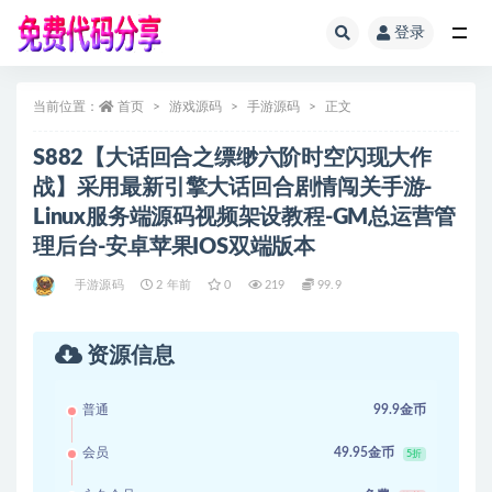
登录
全部
当前位置：
首页
游戏源码
手游源码
正文
S882【大话回合之缥缈六阶时空闪现大作
战】采用最新引擎大话回合剧情闯关手游-
Linux服务端源码视频架设教程-GM总运营管
理后台-安卓苹果IOS双端版本
手游源码
2 年前
0
219
99.9
资源信息
普通
99.9金币
会员
49.95金币
5折