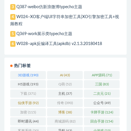
Q387-weibo仿新浪微博typecho主题
3
W024–XO客户端UI字符串加密工具|XO引擎加密工具+视
4
频教程
Q369-work展示类typecho主题
5
W028–apk反编译工具(apkdb) v2.1.3.20180418
6
热门标签
3D游戏
(190)
AI
(43)
APP源码
(71)
H5游戏
(193)
Q萌
(52)
三国
(83)
下载
(371)
主机
(37)
二次元
(21)
仙侠手游
(92)
传奇
(390)
公众号
(49)
加密
(115)
博客
(38)
卡牌手游
(124)
即时通讯
(44)
商城源码
(82)
回合手游
(154)
客服系统
(20)
导航
(43)
小游戏
(23)