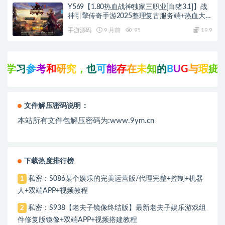
Y569【1.80热血战神独家三职业[白猪3.1]】战
神引擎传奇手游2025整理复古服务端+热血大陆
+蛮荒大陆+黄金大陆
手游源码
9 月前
95
19.9
参
考
和
研
究
，
也
可
能
存
在
未
知
的
B
U
G
与
瑕
疵
，
可
先
联
文件解压密码说明：
本站所有文件包解压密码为:www.9ym.cn
下载热度排行榜
私密：S086某个娱乐的完美运营版/代理完整+控制+机器
1
人+双端APP+视频教程
私密：S938【老夫子镜像终结版】最新老夫子娱乐游戏组
2
件修复版镜像+双端APP+视频搭建教程