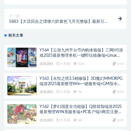
页游戏-Win服务端源码视频架设教程-新三国系统-全新
UI界面-配套GM工具
下一篇
S883【大话回合之缥缈六阶紫色飞升完整版】最新引擎
大话回合剧情闯关手游-Linux服务端源码视频架设教程-
GM总运营管理后台-安卓苹果IOS双端版本
相关文章
Y564【云游九州平台币内购体验版】三网H5游
戏2025最新整理单机一键即玩镜像端+Linux手
工服务端+管理后台+GM授权后台+教程
游戏源码
9 月前
124
19.9
Y563【永恒之塔3.5精修版】3D魔幻MMORPG
端游2025最新整理Win一键服务端+GM指令
+PC客户端+教程
游戏源码
9 月前
56
19.9
Y562【梦幻国度全功能版】Q萌冒险端游2025
最新整理WIN系服务端+PC客户端+网页注册
+GM工具+GM命令+教程
游戏源码
9 月前
48
19.9