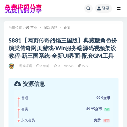
登录
全部
当前位置：
首页
游戏源码
正文
S881【网页传奇烈焰三国版】典藏版角色扮
演类传奇网页游戏-Win服务端源码视频架设
教程-新三国系统-全新UI界面-配套GM工具
游戏源码
2 年前
0
233
99.9
资源信息
普通
99.9金币
会员
49.95金币
5折
永久会员
免费
推荐