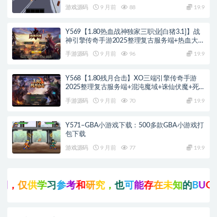
游戏源码
9 月前
88
19.9
Y569【1.80热血战神独家三职业[白猪3.1]】战
神引擎传奇手游2025整理复古服务端+热血大陆
+蛮荒大陆+黄金大陆
手游源码
9 月前
96
19.9
Y568【1.80残月合击】XO三端引擎传奇手游
2025整理复古服务端+混沌魔域+诛仙伏魔+死
亡空间
手游源码
9 月前
70
19.9
Y571–GBA小游戏下载：500多款GBA小游戏打
包下载
游戏源码
9 月前
77
19.9
供
学
习
参
考
和
研
究
，
也
可
能
存
在
未
知
的
B
U
G
与
瑕
疵