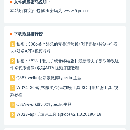
文件解压密码说明：
本站所有文件包解压密码为:www.9ym.cn
下载热度排行榜
私密：S086某个娱乐的完美运营版/代理完整+控制+机器
1
人+双端APP+视频教程
私密：S938【老夫子镜像终结版】最新老夫子娱乐游戏组
2
件修复版镜像+双端APP+视频搭建教程
Q387-weibo仿新浪微博typecho主题
3
W024–XO客户端UI字符串加密工具|XO引擎加密工具+视
4
频教程
Q369-work展示类typecho主题
5
W028–apk反编译工具(apkdb) v2.1.3.20180418
6