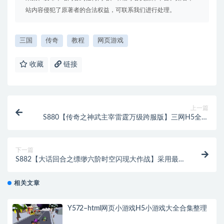
站内容侵犯了原著者的合法权益，可联系我们进行处理。
三国
传奇
教程
网页游戏
收藏
链接
上一篇
S880【传奇之神武主宰雷霆万级跨服版】三网H5全网
通传奇手游-最新打包Linux服务端源码视频架设教程-多
功能GM网页后台
下一篇
S882【大话回合之缥缈六阶时空闪现大作战】采用最新
引擎大话回合剧情闯关手游-Linux服务端源码视频架设
教程-GM总运营管理后台-安卓苹果IOS双端版本
相关文章
Y572–html网页小游戏H5小游戏大全合集整理