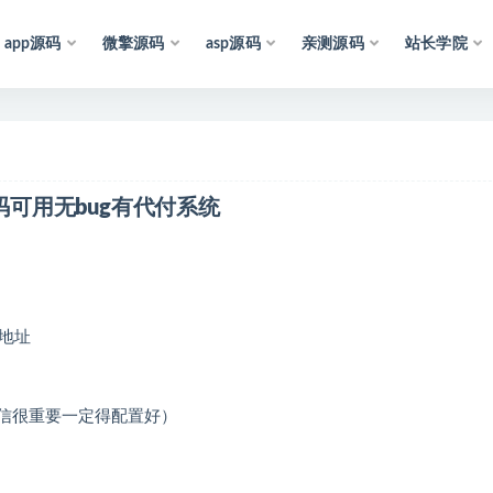
app源码
微擎源码
asp源码
亲测源码
站长学院
收
集
于
互
联
网
，
仅
供
学
习
参
考
和
研
究
，
也
可
能
存
在
码可用无bug有代付系统
据库地址
短信了（短信很重要一定得配置好）