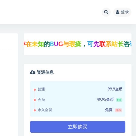
登录
未
知
的
B
U
G
与
瑕
疵
，
可
先
联
系
站
长
咨
询
后
再
点
击
支
资源信息
普通
99.9金币
会员
49.95金币
5折
永久会员
免费
推荐
立即购买