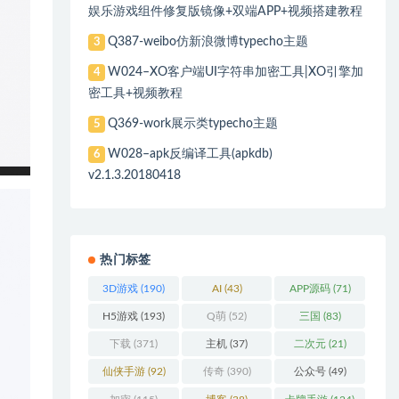
娱乐游戏组件修复版镜像+双端APP+视频搭建教程
Q387-weibo仿新浪微博typecho主题
3
W024–XO客户端UI字符串加密工具|XO引擎加
4
密工具+视频教程
Q369-work展示类typecho主题
5
W028–apk反编译工具(apkdb)
6
v2.1.3.20180418
热门标签
3D游戏
(190)
AI
(43)
APP源码
(71)
H5游戏
(193)
Q萌
(52)
三国
(83)
下载
(371)
主机
(37)
二次元
(21)
仙侠手游
(92)
传奇
(390)
公众号
(49)