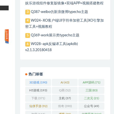
娱乐游戏组件修复版镜像+双端APP+视频搭建教程
Q387-weibo仿新浪微博typecho主题
3
W024–XO客户端UI字符串加密工具|XO引擎加
4
密工具+视频教程
Q369-work展示类typecho主题
5
W028–apk反编译工具(apkdb)
6
v2.1.3.20180418
热门标签
3D游戏
(190)
AI
(43)
APP源码
(71)
H5游戏
(193)
Q萌
(52)
三国
(83)
下载
(371)
主机
(37)
二次元
(21)
仙侠手游
(92)
传奇
(390)
公众号
(49)