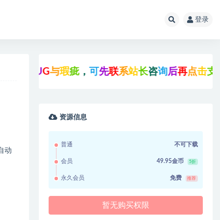
登录
U
G
与
瑕
疵
，
可
先
联
系
站
长
咨
询
后
再
点
击
支
付
下
载
!
资源信息
普通
不可下载
自动
会员
49.95金币
5折
永久会员
免费
推荐
暂无购买权限