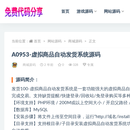
首页
游戏源码
网站源码
全部
当前位置：
首页
网站源码
声
商城源码
明
：
所
有
正文
资
源
均
收
集
于
A0953-虚拟商品自动发货系统源码
商城源码
2 年前
0
328
专属
源码简介：
发货100-虚拟商品自动发货系统是一套功能强大的虚拟商品
完成交易。支持缺货提醒/快捷登录/回收站/免登录购买等多
【环境支持】PHP环境 / 200M或以上空间大小 / 开启父路径 /
【数据库】MySQL
【安装步骤】将文件上传至空间目录，运行“http://域名/ins
【目录支持】支持根目录/子目录安装虚拟商品自动发货系统