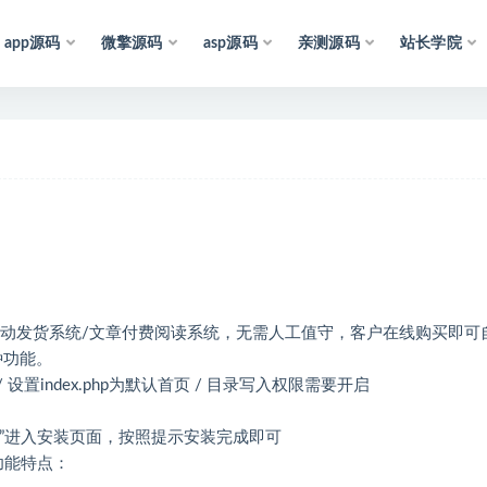
app源码
微擎源码
asp源码
亲测源码
站长学院
互
联
网
，
仅
供
学
习
参
考
和
研
究
，
也
可
能
存
在
未
知
的
B
自动发货系统/文章付费阅读系统，无需人工值守，客户在线购买即可
种功能。
 设置index.php为默认首页 / 目录写入权限需要开启
tall”进入安装页面，按照提示安装完成即可
功能特点：