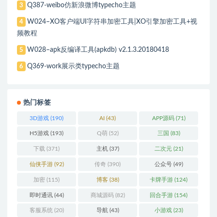
Q387-weibo仿新浪微博typecho主题
3
W024–XO客户端UI字符串加密工具|XO引擎加密工具+视
4
频教程
W028–apk反编译工具(apkdb) v2.1.3.20180418
5
Q369-work展示类typecho主题
6
热门标签
3D游戏
(190)
AI
(43)
APP源码
(71)
H5游戏
(193)
Q萌
(52)
三国
(83)
下载
(371)
主机
(37)
二次元
(21)
仙侠手游
(92)
传奇
(390)
公众号
(49)
加密
(115)
博客
(38)
卡牌手游
(124)
即时通讯
(44)
商城源码
(82)
回合手游
(154)
客服系统
(20)
导航
(43)
小游戏
(23)