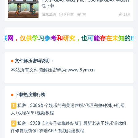
Y571–GBA小游戏下载：500多款GBA小游戏打
包下载
游戏源码
9 月前
79
19.9
网
，
仅
供
学
习
参
考
和
研
究
，
也
可
能
存
在
未
知
的
B
U
G
文件解压密码说明：
本站所有文件包解压密码为:www.9ym.cn
下载热度排行榜
私密：S086某个娱乐的完美运营版/代理完整+控制+机器
1
人+双端APP+视频教程
私密：S938【老夫子镜像终结版】最新老夫子娱乐游戏组
2
件修复版镜像+双端APP+视频搭建教程