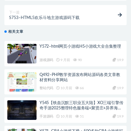
下一篇
S753–HTML5欢乐斗地主游戏源码下载
相关文章
Y572–html网页小游戏H5小游戏大全合集整理
游戏源码
9 月前
90
19.9
Q492–PHP教学资源发布网站源码各类文章教
材资料分享网站
整站代码
10 月前
66
19.9
Y545【铁血沉默三职业五大陆】XO三端引擎传
奇手游2025整理特色服务端+聚贤庄+异界海岛
+北方雪原+西部沙漠
手游源码
10 月前
51
19.9