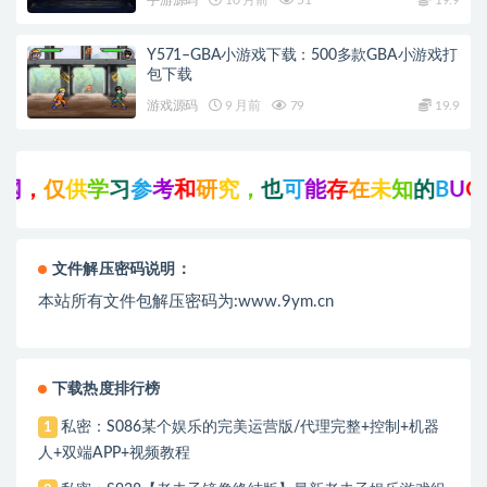
Y571–GBA小游戏下载：500多款GBA小游戏打
包下载
游戏源码
9 月前
79
19.9
，
仅
供
学
习
参
考
和
研
究
，
也
可
能
存
在
未
知
的
B
U
G
与
文件解压密码说明：
本站所有文件包解压密码为:www.9ym.cn
下载热度排行榜
私密：S086某个娱乐的完美运营版/代理完整+控制+机器
1
人+双端APP+视频教程