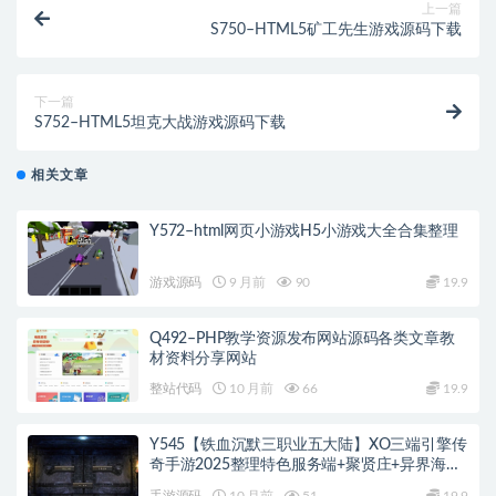
上一篇
S750–HTML5矿工先生游戏源码下载
下一篇
S752–HTML5坦克大战游戏源码下载
相关文章
Y572–html网页小游戏H5小游戏大全合集整理
游戏源码
9 月前
90
19.9
Q492–PHP教学资源发布网站源码各类文章教
材资料分享网站
整站代码
10 月前
66
19.9
Y545【铁血沉默三职业五大陆】XO三端引擎传
奇手游2025整理特色服务端+聚贤庄+异界海岛
+北方雪原+西部沙漠
手游源码
10 月前
51
19.9