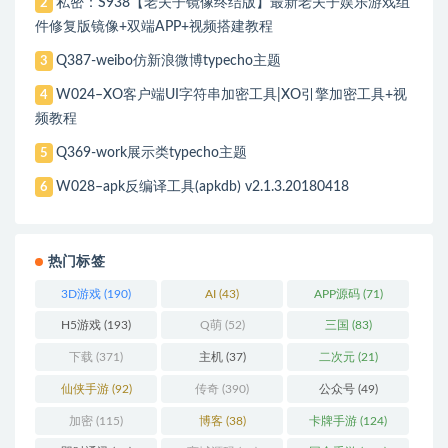
私密：S938【老夫子镜像终结版】最新老夫子娱乐游戏组
2
件修复版镜像+双端APP+视频搭建教程
Q387-weibo仿新浪微博typecho主题
3
W024–XO客户端UI字符串加密工具|XO引擎加密工具+视
4
频教程
Q369-work展示类typecho主题
5
W028–apk反编译工具(apkdb) v2.1.3.20180418
6
热门标签
3D游戏
(190)
AI
(43)
APP源码
(71)
H5游戏
(193)
Q萌
(52)
三国
(83)
下载
(371)
主机
(37)
二次元
(21)
仙侠手游
(92)
传奇
(390)
公众号
(49)
加密
(115)
博客
(38)
卡牌手游
(124)