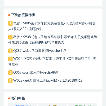
下载热度排行榜
私密：S086某个娱乐的完美运营版/代理完整+控制+机器
1
人+双端APP+视频教程
私密：S938【老夫子镜像终结版】最新老夫子娱乐游戏组
2
件修复版镜像+双端APP+视频搭建教程
Q387-weibo仿新浪微博typecho主题
3
W024–XO客户端UI字符串加密工具|XO引擎加密工具+视
4
频教程
Q369-work展示类typecho主题
5
W028–apk反编译工具(apkdb) v2.1.3.20180418
6
热门标签
3D游戏
(190)
AI
(43)
APP源码
(71)