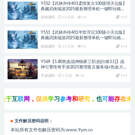
Y552【武林外传401柔情复古100级强天位版】
典藏武侠端游2025最新整理单机一键即玩镜像
端+Linux手工服务端+网页注册+GM工具+PC客
游戏源码
10 月前
54
19.9
户端+详细搭建教程
Y551【武林外传401半世浮沉100级小天位版】
典藏武侠端游2025最新整理单机一键即玩镜像
端+Linux手工服务端+网页注册+GM工具+PC客
游戏源码
10 月前
41
19.9
户端+详细搭建教程
Y569【1.80热血战神独家三职业[白猪3.1]】战
神引擎传奇手游2025整理复古服务端+热血大陆
+蛮荒大陆+黄金大陆
手游源码
9 月前
96
19.9
联
网
，
仅
供
学
习
参
考
和
研
究
，
也
可
能
存
在
未
知
的
B
U
文件解压密码说明：
本站所有文件包解压密码为:www.9ym.cn