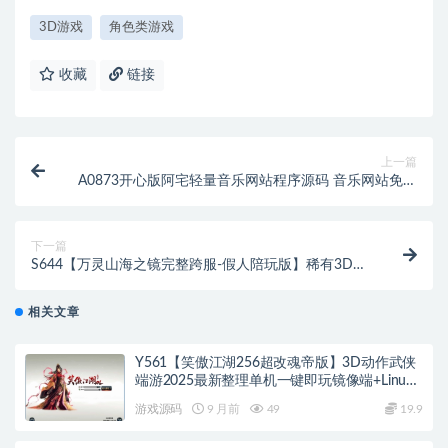
3D游戏
角色类游戏
收藏
链接
上一篇
A0873开心版阿宅轻量音乐网站程序源码 音乐网站免费
听歌在线 音乐网站系统 音乐网站的设计与实现
下一篇
S644【万灵山海之镜完整跨服-假人陪玩版】稀有3D国
风仙侠回合剧情手游-Win服务端源码视频架设教程-多
功能GM网页后台工具-GM总运营后台-安卓苹果IOS双
相关文章
端
Y561【笑傲江湖256超改魂帝版】3D动作武侠
端游2025最新整理单机一键即玩镜像端+Linux
手工服务端+网页注册+GM工具+GM命令+PC客
游戏源码
9 月前
49
19.9
户端+教程