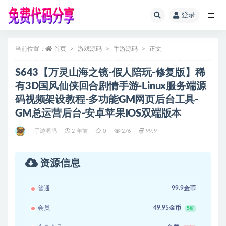
登录
全部
当前位置：
首页
游戏源码
手游源码
正文
S643【万灵山海之镜-假人陪玩-修复版】稀
有3D国风仙侠回合剧情手游-Linux服务端源
码视频架设教程-多功能GM网页后台工具-
GM总运营后台-安卓苹果IOS双端版本
手游源码
2 年前
0
276
99.9
资源信息
普通
99.9金币
会员
49.95金币
5折