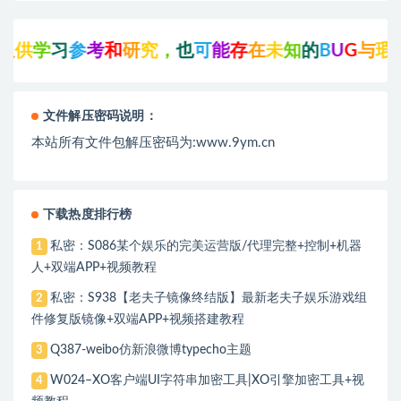
供
学
习
参
考
和
研
究
，
也
可
能
存
在
未
知
的
B
U
G
与
瑕
疵
文件解压密码说明：
本站所有文件包解压密码为:www.9ym.cn
下载热度排行榜
私密：S086某个娱乐的完美运营版/代理完整+控制+机器
1
人+双端APP+视频教程
私密：S938【老夫子镜像终结版】最新老夫子娱乐游戏组
2
件修复版镜像+双端APP+视频搭建教程
Q387-weibo仿新浪微博typecho主题
3
W024–XO客户端UI字符串加密工具|XO引擎加密工具+视
4