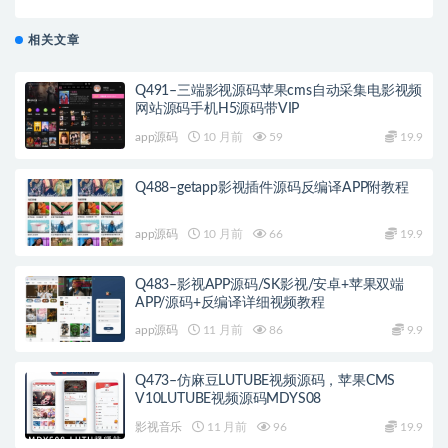
仙侠回合剧情手游-Linux服务端源码视频架设教程-多功
能GM网页后台工具-GM总运营后台-安卓苹果IOS双端
相关文章
版本
Q491–三端影视源码苹果cms自动采集电影视频
网站源码手机H5源码带VIP
app源码
10 月前
59
19.9
Q488–getapp影视插件源码反编译APP附教程
app源码
10 月前
66
19.9
Q483–影视APP源码/SK影视/安卓+苹果双端
APP/源码+反编译详细视频教程
app源码
11 月前
86
9.9
Q473–仿麻豆LUTUBE视频源码，苹果CMS
V10LUTUBE视频源码MDYS08
影视音乐
11 月前
96
19.9