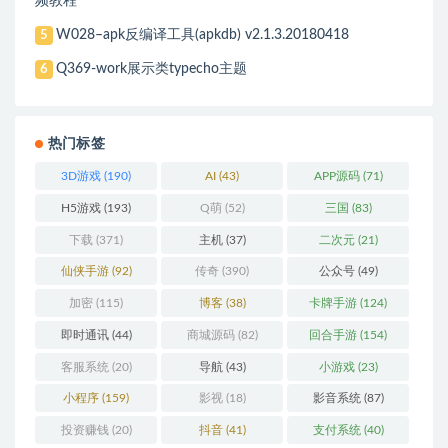
频教程
W028–apk反编译工具(apkdb) v2.1.3.20180418
5
Q369-work展示类typecho主题
6
热门标签
3D游戏
(190)
AI
(43)
APP源码
(71)
H5游戏
(193)
Q萌
(52)
三国
(83)
下载
(371)
主机
(37)
二次元
(21)
仙侠手游
(92)
传奇
(390)
公众号
(49)
加密
(115)
博客
(38)
卡牌手游
(124)
即时通讯
(44)
商城源码
(82)
回合手游
(154)
客服系统
(20)
导航
(43)
小游戏
(23)
小程序
(159)
影视
(18)
影音系统
(87)
投资赚钱
(20)
抖音
(41)
支付系统
(40)