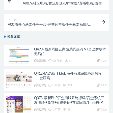
A0076社区电商/物流配送/DIY前端/直播电商/微信抖
音百度多端小程序/系统
下一篇
A0078开心悬赏任务平台-完整运营版任务悬赏系统/众
人帮任务平台/VUE源码/支持对接API
相关文章
Q490–最新彩虹云商城系统源码 V7.2 全解版本
无后门
商城源码
10 月前
50
19.9
Q412-JAVA版 TikTok 海外商城系统搭建教程
+二套源码
商城源码
1 年前
251
99.9
Q378-最新PHP盲盒商城系统源码/盲盒系统开
发 晒图+免签+短信验证+在线回收/ThinkPHP框
架
商城源码
1 年前
184
26.6