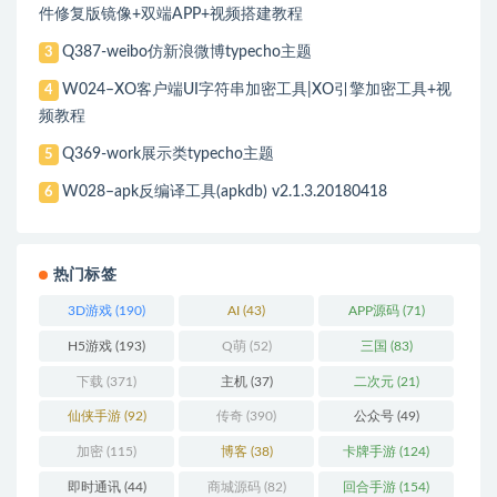
件修复版镜像+双端APP+视频搭建教程
Q387-weibo仿新浪微博typecho主题
3
W024–XO客户端UI字符串加密工具|XO引擎加密工具+视
4
频教程
Q369-work展示类typecho主题
5
W028–apk反编译工具(apkdb) v2.1.3.20180418
6
热门标签
3D游戏
(190)
AI
(43)
APP源码
(71)
H5游戏
(193)
Q萌
(52)
三国
(83)
下载
(371)
主机
(37)
二次元
(21)
仙侠手游
(92)
传奇
(390)
公众号
(49)
加密
(115)
博客
(38)
卡牌手游
(124)
即时通讯
(44)
商城源码
(82)
回合手游
(154)