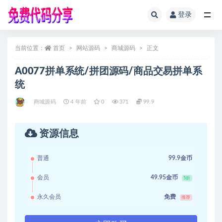
登录
全部
当前位置：
首页
网站源码
商城源码
正文
A0077拼单系统/拼团源码/商品交易拼单系
统
商城源码
4 年前
0
371
99.9
资源信息
普通
99.9金币
会员
49.95金币
5折
永久会员
免费
推荐