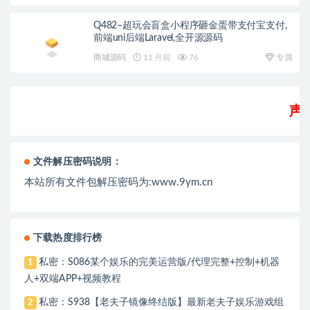
Q482–超玩会盲盒小程序砸金蛋带支付宝支付,
前端uni后端Laravel,全开源源码
商城源码
11 月前
76
专属
声
明
文件解压密码说明：
本站所有文件包解压密码为:www.9ym.cn
下载热度排行榜
私密：S086某个娱乐的完美运营版/代理完整+控制+机器
1
人+双端APP+视频教程
私密：S938【老夫子镜像终结版】最新老夫子娱乐游戏组
2