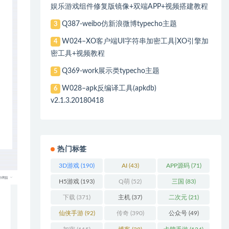
娱乐游戏组件修复版镜像+双端APP+视频搭建教程
Q387-weibo仿新浪微博typecho主题
3
W024–XO客户端UI字符串加密工具|XO引擎加
4
密工具+视频教程
Q369-work展示类typecho主题
5
W028–apk反编译工具(apkdb)
6
v2.1.3.20180418
热门标签
3D游戏
(190)
AI
(43)
APP源码
(71)
H5游戏
(193)
Q萌
(52)
三国
(83)
下载
(371)
主机
(37)
二次元
(21)
仙侠手游
(92)
传奇
(390)
公众号
(49)