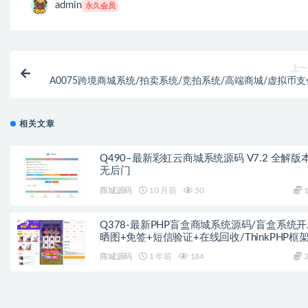
admin
永久会员
上一
A0075跨境商城系统/拍卖系统/竞拍系统/高端商城/虚拟币支
相关文章
Q490–最新彩虹云商城系统源码 V7.2 全解版
无后门
商城源码
10 月前
50
1
Q378-最新PHP盲盒商城系统源码/盲盒系统
晒图+免签+短信验证+在线回收/ThinkPHP框
商城源码
1 年前
184
2