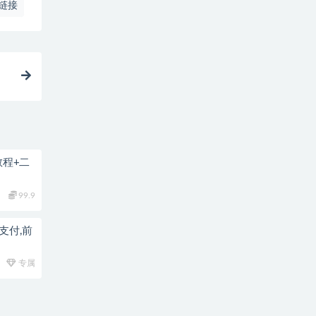
链接
建教程+二
99.9
支付,前
专属