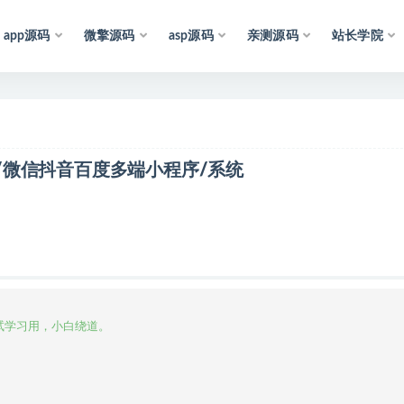
app源码
微擎源码
asp源码
亲测源码
站长学院
声
明
：
所
有
资
源
均
收
商/微信抖音百度多端小程序/系统
学习用，小白绕道。
