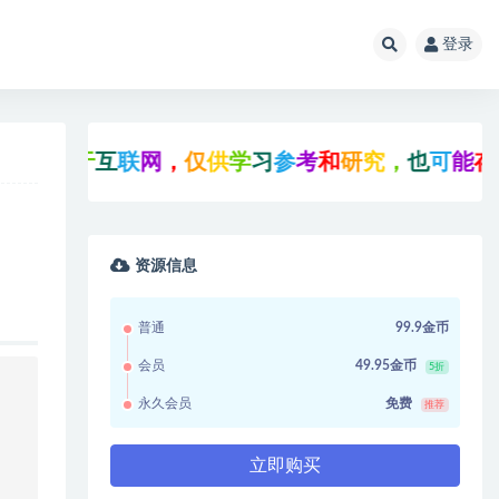
登录
集
于
互
联
网
，
仅
供
学
习
参
考
和
研
究
，
也
可
能
存
在
未
知
资源信息
普通
99.9金币
会员
49.95金币
5折
永久会员
免费
推荐
立即购买