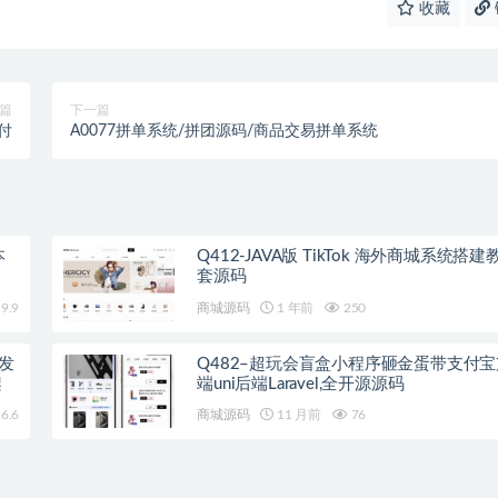
收藏
篇
下一篇
付
A0077拼单系统/拼团源码/商品交易拼单系统
本
Q412-JAVA版 TikTok 海外商城系统搭
套源码
9.9
商城源码
1 年前
250
开发
Q482–超玩会盲盒小程序砸金蛋带支付宝
架
端uni后端Laravel,全开源源码
6.6
商城源码
11 月前
76