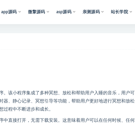
app源码
微擎源码
asp源码
亲测源码
站长学院
声
明
：
所
有
资
源
均
收
集
于
互
联
网
，
仅
供
学
序。该小程序集成了多种冥想、放松和帮助用户入睡的音乐，用户可
时器、静心记录、冥想引导等功能，帮助用户更好地进行冥想和放松
想过程中不断进步和成长。
序中直接打开，无需下载安装。这意味着用户可以在任何时候、任何