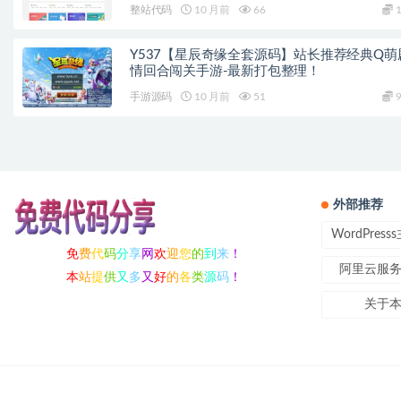
整站代码
10 月前
66
1
Y537【星辰奇缘全套源码】站长推荐经典Q萌
情回合闯关手游-最新打包整理！
手游源码
10 月前
51
9
外部推荐
WordPres
免
费
代
码
分
享
网
欢
迎
您
的
到
来
！
阿里云服
本
站
提
供
又
多
又
好
的
各
类
源
码
！
关于