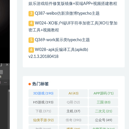
娱乐游戏组件修复版镜像+双端APP+视频搭建教程
Q387-weibo仿新浪微博typecho主题
3
W024–XO客户端UI字符串加密工具|XO引擎加
4
密工具+视频教程
Q369-work展示类typecho主题
5
W028–apk反编译工具(apkdb)
6
v2.1.3.20180418
热门标签
3D游戏
(190)
AI
(43)
APP源码
(71)
H5游戏
(193)
Q萌
(52)
三国
(83)
下载
(371)
主机
(37)
二次元
(21)
仙侠手游
(92)
传奇
(390)
公众号
(49)