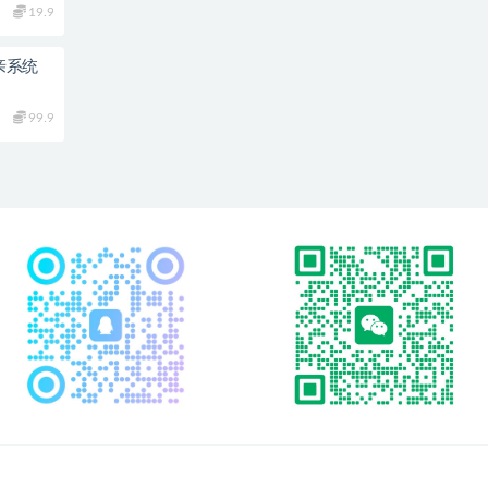
19.9
亲系统
99.9