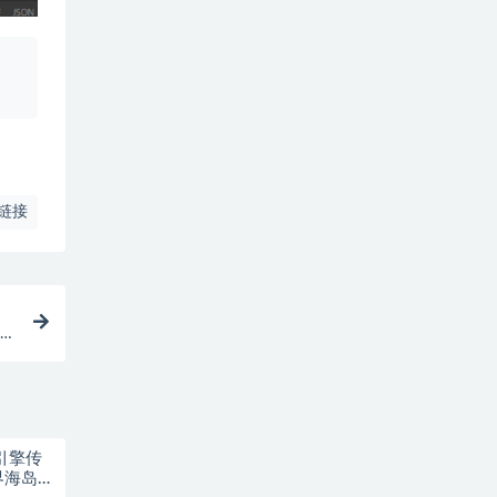
、
链接
理
引擎传
界海岛