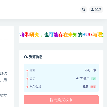
登录
习
参
考
和
研
究
，
也
可
能
存
在
未
知
的
B
U
G
与
瑕
疵
，
可
资源信息
普通
不可下载
以选
会员
49.95金币
5折
。用
永久会员
免费
推荐
地方
暂无购买权限