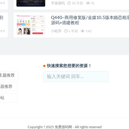
+北方雪原+西部沙漠
9.9
手游源码
10 月前
51
剧
Q440–商用修复版/金媒10.5版本婚恋相
源码+搭建教程
9.9
小程序
1 年前
142
快速搜索您想要的资源！
ss主题推荐
务器推荐
本站
Copyright ? 2025 免费源码网 - All rights reserved