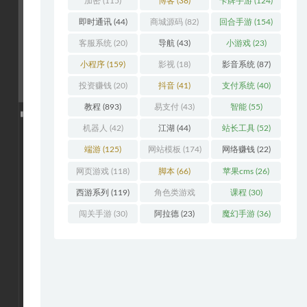
加密
(115)
博客
(38)
卡牌手游
(124)
即时通讯
(44)
商城源码
(82)
回合手游
(154)
客服系统
(20)
导航
(43)
小游戏
(23)
小程序
(159)
影视
(18)
影音系统
(87)
投资赚钱
(20)
抖音
(41)
支付系统
(40)
教程
(893)
易支付
(43)
智能
(55)
机器人
(42)
江湖
(44)
站长工具
(52)
端游
(125)
网站模板
(174)
网络赚钱
(22)
网页游戏
(118)
脚本
(66)
苹果cms
(26)
西游系列
(119)
角色类游戏
课程
(30)
(306)
闯关手游
(30)
阿拉德
(23)
魔幻手游
(36)