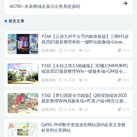
下一篇
A0780–米表网域名展示出售系统源码
相关文章
Y564【云游九州平台币内购体验版】三网H5游
戏2025最新整理单机一键即玩镜像端+Linux手
工服务端+管理后台+GM授权后台+教程
游戏源码
10 月前
124
19.9
Y563【永恒之塔3.5精修版】3D魔幻MMORPG
端游2025最新整理Win一键服务端+GM指令
+PC客户端+教程
游戏源码
10 月前
56
19.9
Y562【梦幻国度全功能版】Q萌冒险端游2025
最新整理WIN系服务端+PC客户端+网页注册
+GM工具+GM命令+教程
游戏源码
10 月前
50
19.9
Q492–PHP教学资源发布网站源码各类文章教
材资料分享网站