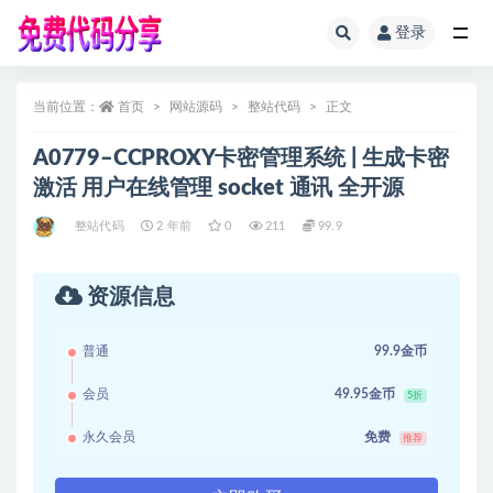
登录
全部
当前位置：
首页
网站源码
整站代码
正文
A0779–CCPROXY卡密管理系统 | 生成卡密
激活 用户在线管理 socket 通讯 全开源
整站代码
2 年前
0
211
99.9
资源信息
普通
99.9金币
会员
49.95金币
5折
永久会员
免费
推荐