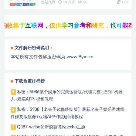
整站代码
10 月前
66
19.9
收
集
于
互
联
网
，
仅
供
学
习
参
考
和
研
究
，
也
可
能
存
在
文件解压密码说明：
本站所有文件包解压密码为:www.9ym.cn
下载热度排行榜
私密：S086某个娱乐的完美运营版/代理完整+控制+机器
1
人+双端APP+视频教程
私密：S938【老夫子镜像终结版】最新老夫子娱乐游戏组
2
件修复版镜像+双端APP+视频搭建教程
Q387-weibo仿新浪微博typecho主题
3