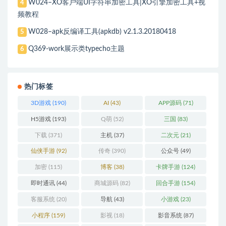
W024–XO客户端UI字符串加密工具|XO引擎加密工具+视
4
频教程
W028–apk反编译工具(apkdb) v2.1.3.20180418
5
Q369-work展示类typecho主题
6
热门标签
3D游戏
(190)
AI
(43)
APP源码
(71)
H5游戏
(193)
Q萌
(52)
三国
(83)
下载
(371)
主机
(37)
二次元
(21)
仙侠手游
(92)
传奇
(390)
公众号
(49)
加密
(115)
博客
(38)
卡牌手游
(124)
即时通讯
(44)
商城源码
(82)
回合手游
(154)
客服系统
(20)
导航
(43)
小游戏
(23)
小程序
(159)
影视
(18)
影音系统
(87)