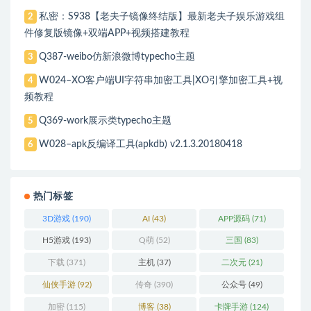
私密：S938【老夫子镜像终结版】最新老夫子娱乐游戏组
2
件修复版镜像+双端APP+视频搭建教程
Q387-weibo仿新浪微博typecho主题
3
W024–XO客户端UI字符串加密工具|XO引擎加密工具+视
4
频教程
Q369-work展示类typecho主题
5
W028–apk反编译工具(apkdb) v2.1.3.20180418
6
热门标签
3D游戏
(190)
AI
(43)
APP源码
(71)
H5游戏
(193)
Q萌
(52)
三国
(83)
下载
(371)
主机
(37)
二次元
(21)
仙侠手游
(92)
传奇
(390)
公众号
(49)
加密
(115)
博客
(38)
卡牌手游
(124)