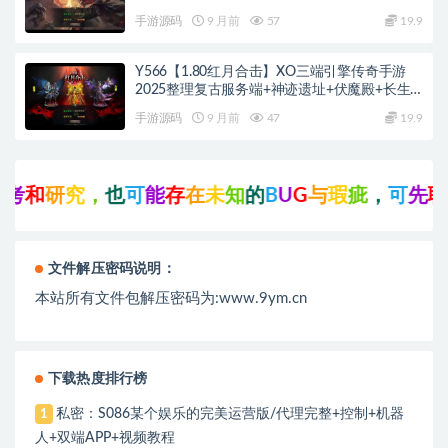
+蛮荒战场
手游源码
9 月前
57
19.9
Y566【1.80红月合击】XO三端引擎传奇手游
2025整理复古服务端+神迹遗址+伏魔殿+长生
殿
手游源码
9 月前
47
19.9
研
究
，
也
可
能
存
在
未
知
的
B
U
G
与
瑕
疵
，
可
先
联
系
站
长
文件解压密码说明：
本站所有文件包解压密码为:www.9ym.cn
下载热度排行榜
私密：S086某个娱乐的完美运营版/代理完整+控制+机器
1
人+双端APP+视频教程