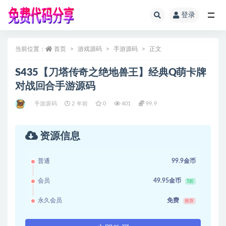
登录
全部
当前位置：
首页
游戏源码
手游源码
正文
S435【刀塔传奇之绝地兽王】经典Q萌卡牌
对战回合手游源码
手游源码
2 年前
0
401
99.9
资源信息
普通
99.9金币
会员
49.95金币
5折
永久会员
免费
推荐