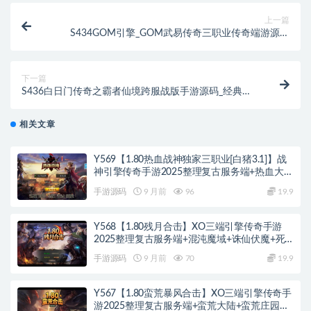
上一篇
S434GOM引擎_GOM武易传奇三职业传奇端游源码
_Win学习手工端_五大陆+附视频教程
下一篇
S436白日门传奇之霸者仙境跨服战版手游源码_经典三
职业_Win服务端源码
相关文章
Y569【1.80热血战神独家三职业[白猪3.1]】战
神引擎传奇手游2025整理复古服务端+热血大陆
+蛮荒大陆+黄金大陆
手游源码
9 月前
96
19.9
Y568【1.80残月合击】XO三端引擎传奇手游
2025整理复古服务端+混沌魔域+诛仙伏魔+死
亡空间
手游源码
9 月前
70
19.9
Y567【1.80蛮荒暴风合击】XO三端引擎传奇手
游2025整理复古服务端+蛮荒大陆+蛮荒庄园