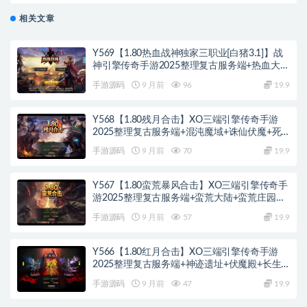
相关文章
Y569【1.80热血战神独家三职业[白猪3.1]】战
神引擎传奇手游2025整理复古服务端+热血大陆
+蛮荒大陆+黄金大陆
手游源码
9 月前
96
19.9
Y568【1.80残月合击】XO三端引擎传奇手游
2025整理复古服务端+混沌魔域+诛仙伏魔+死
亡空间
手游源码
9 月前
70
19.9
Y567【1.80蛮荒暴风合击】XO三端引擎传奇手
游2025整理复古服务端+蛮荒大陆+蛮荒庄园
+蛮荒战场
手游源码
9 月前
57
19.9
Y566【1.80红月合击】XO三端引擎传奇手游
2025整理复古服务端+神迹遗址+伏魔殿+长生
殿
手游源码
9 月前
47
19.9