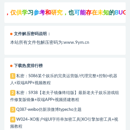
仅
供
学
习
参
考
和
研
究
，
也
可
能
存
在
未
知
的
B
U
G
与
瑕
疵
文件解压密码说明：
本站所有文件包解压密码为:www.9ym.cn
下载热度排行榜
私密：S086某个娱乐的完美运营版/代理完整+控制+机器
1
人+双端APP+视频教程
私密：S938【老夫子镜像终结版】最新老夫子娱乐游戏组
2
件修复版镜像+双端APP+视频搭建教程
Q387-weibo仿新浪微博typecho主题
3
W024–XO客户端UI字符串加密工具|XO引擎加密工具+视
4
频教程