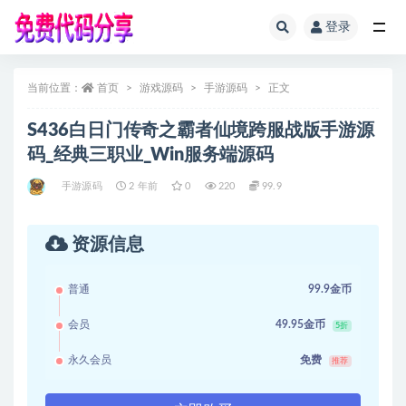
登录
全部
当前位置：
首页
游戏源码
手游源码
正文
S436白日门传奇之霸者仙境跨服战版手游源
码_经典三职业_Win服务端源码
手游源码
2 年前
0
220
99.9
资源信息
普通
99.9金币
会员
49.95金币
5折
永久会员
免费
推荐