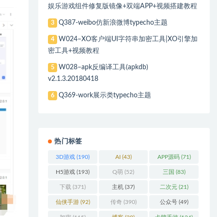
娱乐游戏组件修复版镜像+双端APP+视频搭建教程
Q387-weibo仿新浪微博typecho主题
3
W024–XO客户端UI字符串加密工具|XO引擎加
4
密工具+视频教程
W028–apk反编译工具(apkdb)
5
v2.1.3.20180418
Q369-work展示类typecho主题
6
热门标签
3D游戏
(190)
AI
(43)
APP源码
(71)
H5游戏
(193)
Q萌
(52)
三国
(83)
下载
(371)
主机
(37)
二次元
(21)
仙侠手游
(92)
传奇
(390)
公众号
(49)