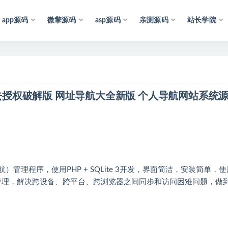
app源码
微擎源码
asp源码
亲测源码
站长学院
声
明
：
所
有
资
源
均
收
集
于
互
联
网
，
仅
供
学
习
参
考
和
码去授权破解版 网址导航大全新版 个人导航网站系统
）管理程序，使用PHP + SQLite 3开发，界面简洁，安装简单，
中式管理，解决跨设备、跨平台、跨浏览器之间同步和访问困难问题，做