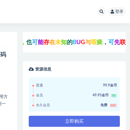
登录
研
究
，
也
可
能
存
在
未
知
的
B
U
G
与
瑕
疵
，
可
先
联
系
站
长
源码
资源信息
普通
99.9金币
会员
49.95金币
5折
使用方
到一
永久会员
免费
推荐
立即购买