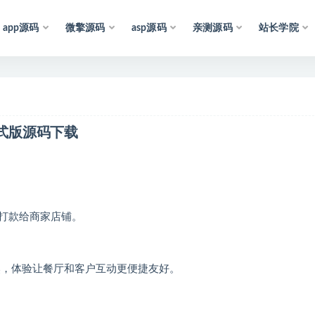
app源码
微擎源码
asp源码
亲测源码
站长学院
声
明
：
所
有
资
源
1正式版源码下载
打款给商家店铺。
然，体验让餐厅和客户互动更便捷友好。