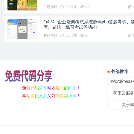
手游源码
11 月前
69
1
Q474–企业培训考试系统源码php答题考试、
库、错题、练习考试等功能
整站代码
11 月前
61
1
外部推荐
WordPres
免
费
代
码
分
享
网
欢
迎
您
的
到
来
！
阿里云服
本
站
提
供
又
多
又
好
的
各
类
源
码
！
关于