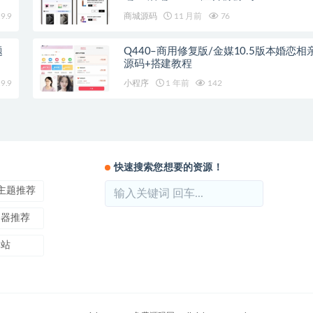
9.9
商城源码
11 月前
76
题
Q440–商用修复版/金媒10.5版本婚恋相
源码+搭建教程
9.9
小程序
1 年前
142
快速搜索您想要的资源！
ss主题推荐
务器推荐
本站