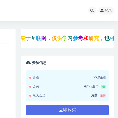
登录
均
收
集
于
互
联
网
，
仅
供
学
习
参
考
和
研
究
，
也
可
能
存
资源信息
普通
99.9金币
会员
49.95金币
5折
永久会员
免费
推荐
立即购买