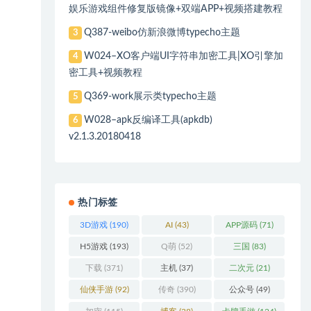
娱乐游戏组件修复版镜像+双端APP+视频搭建教程
Q387-weibo仿新浪微博typecho主题
3
W024–XO客户端UI字符串加密工具|XO引擎加
4
密工具+视频教程
Q369-work展示类typecho主题
5
W028–apk反编译工具(apkdb)
6
v2.1.3.20180418
热门标签
3D游戏
(190)
AI
(43)
APP源码
(71)
H5游戏
(193)
Q萌
(52)
三国
(83)
下载
(371)
主机
(37)
二次元
(21)
仙侠手游
(92)
传奇
(390)
公众号
(49)