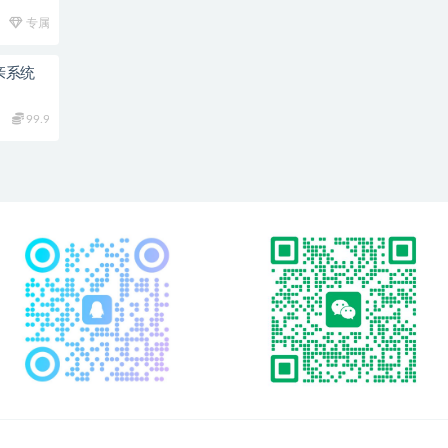
专属
亲系统
99.9