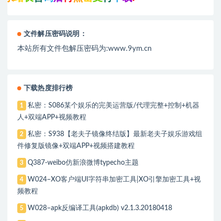
文件解压密码说明：
本站所有文件包解压密码为:www.9ym.cn
下载热度排行榜
私密：S086某个娱乐的完美运营版/代理完整+控制+机器
1
人+双端APP+视频教程
私密：S938【老夫子镜像终结版】最新老夫子娱乐游戏组
2
件修复版镜像+双端APP+视频搭建教程
Q387-weibo仿新浪微博typecho主题
3
W024–XO客户端UI字符串加密工具|XO引擎加密工具+视
4
频教程
W028–apk反编译工具(apkdb) v2.1.3.20180418
5