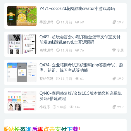
Y471–cocos2d花园游戏creator小游戏源码
手游源码
11 月前
69
19.9
Q482–超玩会盲盒小程序砸金蛋带支付宝支付,
前端uni后端Laravel,全开源源码
商城源码
11 月前
76
专属
Q474–企业培训考试系统源码php答题考试、题
库、错题、练习考试等功能
整站代码
11 月前
61
19.9
Q440–商用修复版/金媒10.5版本婚恋相亲系统
源码+搭建教程
小程序
1 年前
142
99.9
系
站
长
咨
询
后
再
点
击
支
付
下
载
!