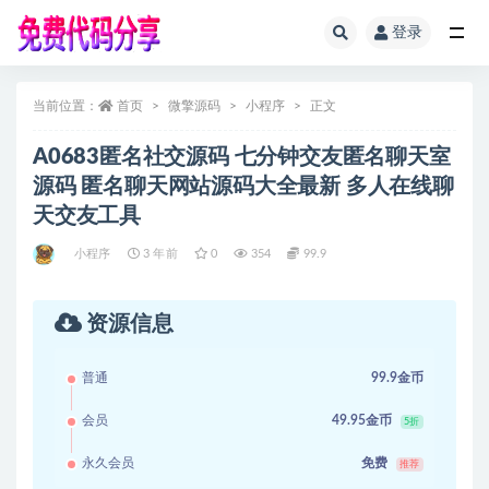
登录
全部
当前位置：
首页
微擎源码
小程序
正文
A0683匿名社交源码 七分钟交友匿名聊天室
源码 匿名聊天网站源码大全最新 多人在线聊
天交友工具
小程序
3 年前
0
354
99.9
资源信息
普通
99.9金币
会员
49.95金币
5折
永久会员
免费
推荐