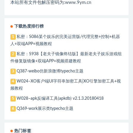
本站所有文件包解压密码为:www.9ym.cn
下载热度排行榜
私密：S086某个娱乐的完美运营版/代理完整+控制+机器
1
人+双端APP+视频教程
私密：S938【老夫子镜像终结版】最新老夫子娱乐游戏组
2
件修复版镜像+双端APP+视频搭建教程
Q387-weibo仿新浪微博typecho主题
3
W024–XO客户端UI字符串加密工具|XO引擎加密工具+视
4
频教程
W028–apk反编译工具(apkdb) v2.1.3.20180418
5
Q369-work展示类typecho主题
6
热门标签