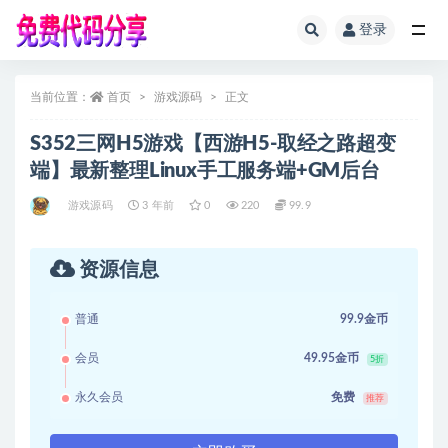
登录
全部
当前位置：
首页
游戏源码
正文
S352三网H5游戏【西游H5-取经之路超变
端】最新整理Linux手工服务端+GM后台
游戏源码
3 年前
0
220
99.9
资源信息
普通
99.9金币
会员
49.95金币
5折
永久会员
免费
推荐