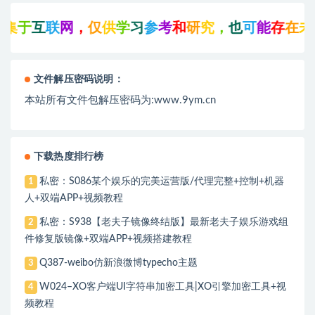
于
互
联
网
，
仅
供
学
习
参
考
和
研
究
，
也
可
能
存
在
未
知
文件解压密码说明：
本站所有文件包解压密码为:www.9ym.cn
下载热度排行榜
私密：S086某个娱乐的完美运营版/代理完整+控制+机器
1
人+双端APP+视频教程
私密：S938【老夫子镜像终结版】最新老夫子娱乐游戏组
2
件修复版镜像+双端APP+视频搭建教程
Q387-weibo仿新浪微博typecho主题
3
W024–XO客户端UI字符串加密工具|XO引擎加密工具+视
4
频教程