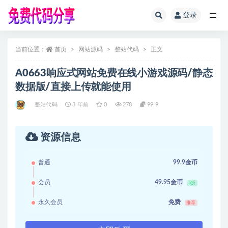
登录
全部
当前位置：
首页
网站源码
整站代码
正文
A0663响应式网站免费在线小游戏源码/静态
数据版/直接上传就能使用
整站代码
3 年前
0
278
99.9
资源信息
普通
99.9金币
会员
49.95金币
5折
永久会员
免费
推荐