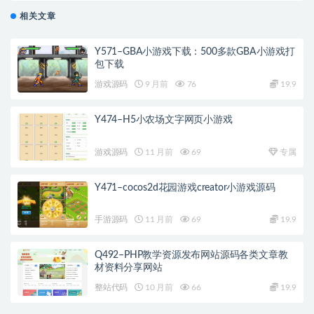
相关文章
Y571–GBA小游戏下载：500多款GBA小游戏打
包下载
游戏源码
9 月前
76
19.9
Y474–H5小农场文字网页小游戏
游戏源码
11 月前
69
专属
Y471–cocos2d花园游戏creator小游戏源码
手游源码
11 月前
69
19.9
Q492–PHP教学资源发布网站源码各类文章教
材资料分享网站
整站代码
10 月前
66
19.9