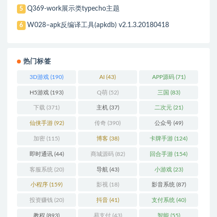
Q369-work展示类typecho主题
5
W028–apk反编译工具(apkdb) v2.1.3.20180418
6
热门标签
3D游戏
(190)
AI
(43)
APP源码
(71)
H5游戏
(193)
Q萌
(52)
三国
(83)
下载
(371)
主机
(37)
二次元
(21)
仙侠手游
(92)
传奇
(390)
公众号
(49)
加密
(115)
博客
(38)
卡牌手游
(124)
即时通讯
(44)
商城源码
(82)
回合手游
(154)
客服系统
(20)
导航
(43)
小游戏
(23)
小程序
(159)
影视
(18)
影音系统
(87)
投资赚钱
(20)
抖音
(41)
支付系统
(40)
教程
(893)
易支付
(43)
智能
(55)