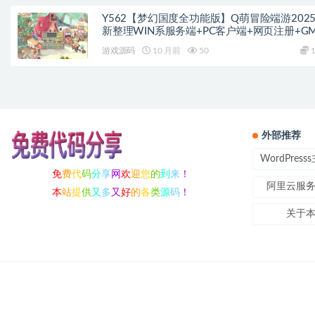
Y562【梦幻国度全功能版】Q萌冒险端游202
新整理WIN系服务端+PC客户端+网页注册+G
工具+GM命令+教程
游戏源码
10 月前
50
1
外部推荐
WordPres
免
费
代
码
分
享
网
欢
迎
您
的
到
来
！
阿里云服
本
站
提
供
又
多
又
好
的
各
类
源
码
！
关于