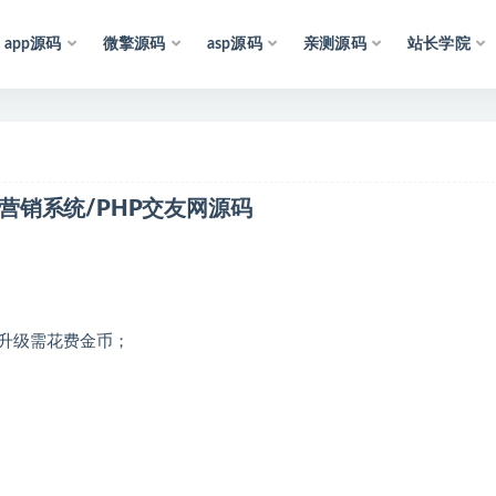
app源码
微擎源码
asp源码
亲测源码
站长学院
声
明
：
所
有
资
源
均
收
集
于
互
联
网
，
仅
供
学
习
参
友营销系统/PHP交友网源码
升级需花费金币；