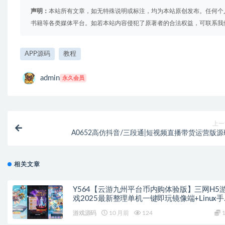
声明：
本站所有文章，如无特殊说明或标注，均为本站原创发布。任何个
书籍等各类媒体平台。如若本站内容侵犯了原著者的合法权益，可联系我
APP源码
教程
admin
永久会员
上一
A0652高仿抖音/三段通|短视频直播带货运营版源
相关文章
Y564【云游九州平台币内购体验版】三网H5
戏2025最新整理单机一键即玩镜像端+Linux
服务端+管理后台+GM授权后台+教程
游戏源码
10 月前
124
1