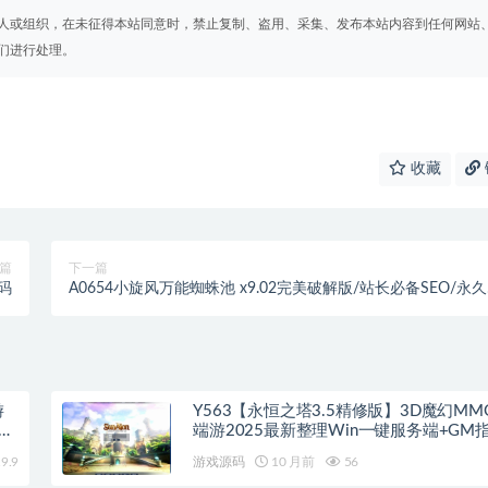
人或组织，在未征得本站同意时，禁止复制、盗用、采集、发布本站内容到任何网站
们进行处理。
收藏
篇
下一篇
码
A0654小旋风万能蜘蛛池 x9.02完美破解版/站长必备SEO/永
用+视频教程
游
Y563【永恒之塔3.5精修版】3D魔幻MM
手工
端游2025最新整理Win一键服务端+GM指
客户端+教程
9.9
游戏源码
10 月前
56