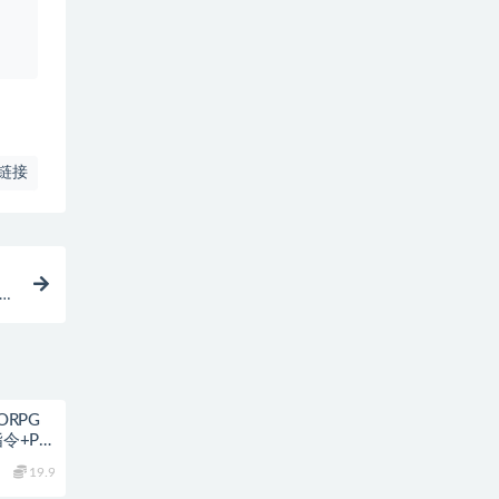
、
链接
久使
ORPG
令+PC
19.9