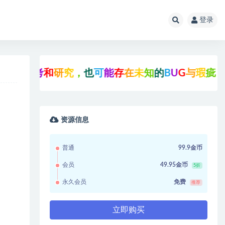
登录
考
和
研
究
，
也
可
能
存
在
未
知
的
B
U
G
与
瑕
疵
，
可
先
联
资源信息
普通
99.9金币
会员
49.95金币
5折
永久会员
免费
推荐
立即购买