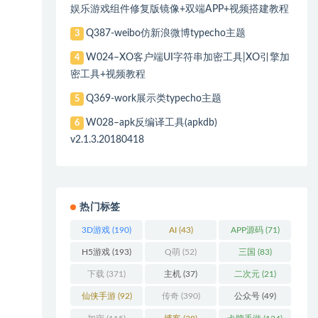
娱乐游戏组件修复版镜像+双端APP+视频搭建教程
Q387-weibo仿新浪微博typecho主题
3
W024–XO客户端UI字符串加密工具|XO引擎加
4
密工具+视频教程
Q369-work展示类typecho主题
5
W028–apk反编译工具(apkdb)
6
v2.1.3.20180418
热门标签
3D游戏
(190)
AI
(43)
APP源码
(71)
H5游戏
(193)
Q萌
(52)
三国
(83)
下载
(371)
主机
(37)
二次元
(21)
仙侠手游
(92)
传奇
(390)
公众号
(49)