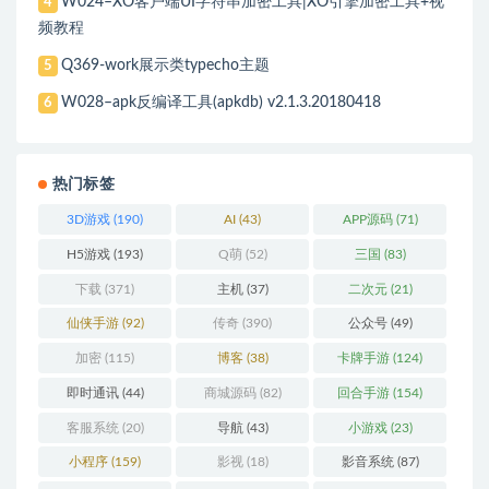
W024–XO客户端UI字符串加密工具|XO引擎加密工具+视
4
频教程
Q369-work展示类typecho主题
5
W028–apk反编译工具(apkdb) v2.1.3.20180418
6
热门标签
3D游戏
(190)
AI
(43)
APP源码
(71)
H5游戏
(193)
Q萌
(52)
三国
(83)
下载
(371)
主机
(37)
二次元
(21)
仙侠手游
(92)
传奇
(390)
公众号
(49)
加密
(115)
博客
(38)
卡牌手游
(124)
即时通讯
(44)
商城源码
(82)
回合手游
(154)
客服系统
(20)
导航
(43)
小游戏
(23)
小程序
(159)
影视
(18)
影音系统
(87)