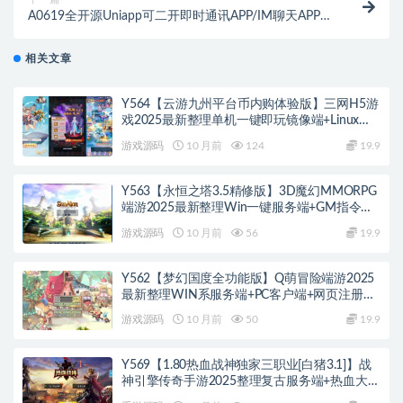
A0619全开源Uniapp可二开即时通讯APP/IM聊天APP/
社交APP 安卓+苹果APP+PC端+H5四合一源码通讯软件
相关文章
Y564【云游九州平台币内购体验版】三网H5游
戏2025最新整理单机一键即玩镜像端+Linux手
工服务端+管理后台+GM授权后台+教程
游戏源码
10 月前
124
19.9
Y563【永恒之塔3.5精修版】3D魔幻MMORPG
端游2025最新整理Win一键服务端+GM指令
+PC客户端+教程
游戏源码
10 月前
56
19.9
Y562【梦幻国度全功能版】Q萌冒险端游2025
最新整理WIN系服务端+PC客户端+网页注册
+GM工具+GM命令+教程
游戏源码
10 月前
50
19.9
Y569【1.80热血战神独家三职业[白猪3.1]】战
神引擎传奇手游2025整理复古服务端+热血大陆
+蛮荒大陆+黄金大陆