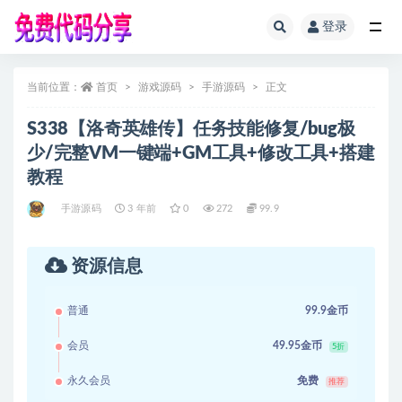
登录
全部
当前位置：
首页
游戏源码
手游源码
正文
S338【洛奇英雄传】任务技能修复/bug极
少/完整VM一键端+GM工具+修改工具+搭建
教程
手游源码
3 年前
0
272
99.9
资源信息
普通
99.9金币
会员
49.95金币
5折
永久会员
免费
推荐