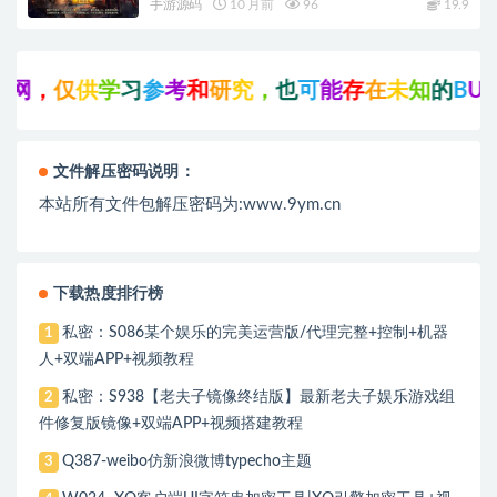
手游源码
10 月前
96
19.9
，
仅
供
学
习
参
考
和
研
究
，
也
可
能
存
在
未
知
的
B
U
G
与
文件解压密码说明：
本站所有文件包解压密码为:www.9ym.cn
下载热度排行榜
私密：S086某个娱乐的完美运营版/代理完整+控制+机器
1
人+双端APP+视频教程
私密：S938【老夫子镜像终结版】最新老夫子娱乐游戏组
2
件修复版镜像+双端APP+视频搭建教程
Q387-weibo仿新浪微博typecho主题
3