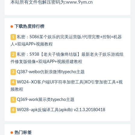
本站所有文件包解压密码为:www.9ym.cn
下载热度排行榜
私密：S086某个娱乐的完美运营版/代理完整+控制+机器
1
人+双端APP+视频教程
私密：S938【老夫子镜像终结版】最新老夫子娱乐游戏组
2
件修复版镜像+双端APP+视频搭建教程
Q387-weibo仿新浪微博typecho主题
3
W024–XO客户端UI字符串加密工具|XO引擎加密工具+视
4
频教程
Q369-work展示类typecho主题
5
W028–apk反编译工具(apkdb) v2.1.3.20180418
6
热门标签