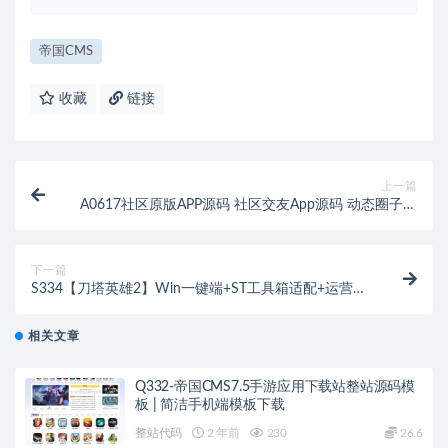
帝国CMS
收藏
链接
上一篇
A0617社区原版APP源码 社区交友App源码 动态圈子群
聊源码
下一篇
S334【刀塔英雄2】Win一键端+ST工具箱适配+运营后
台+安卓苹果双端
相关文章
Q332-帝国CMS7.5手游应用下载站整站源码模
板 | 简洁手机端模板下载
整站代码
2 年前
230
26.6