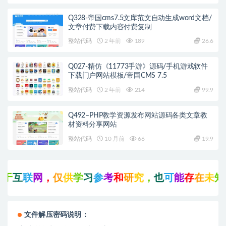
Q328-帝国cms7.5文库范文自动生成word文档/
文章付费下载内容付费复制
整站代码
2 年前
189
26.6
Q027-精仿《11773手游》源码/手机游戏软件
下载门户网站模板/帝国CMS 7.5
整站代码
2 年前
214
99.9
Q492–PHP教学资源发布网站源码各类文章教
材资料分享网站
整站代码
10 月前
66
19.9
于
互
联
网
，
仅
供
学
习
参
考
和
研
究
，
也
可
能
存
在
未
知
的
文件解压密码说明：