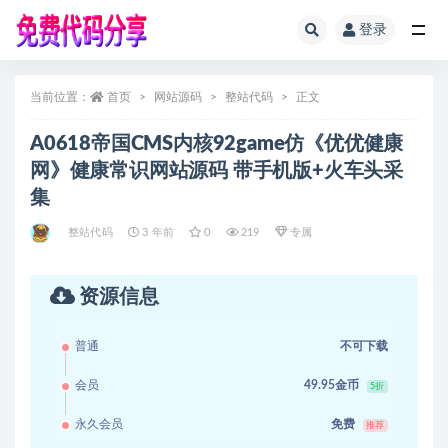
登录
全部
当前位置：
首页
网站源码
整站代码
正文
A0618帝国CMS内核92game仿《优优健康
网》健康常识网站源码 带手机版+火车头采
集
整站代码
3 年前
0
219
专属
资源信息
普通
不可下载
会员
49.95金币
5折
永久会员
免费
推荐