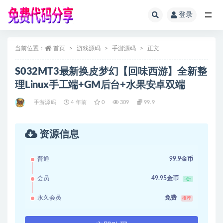
登录
全部
当前位置：
首页
游戏源码
手游源码
正文
S032MT3最新换皮梦幻【回味西游】全新整
理Linux手工端+GM后台+水果安卓双端
手游源码
4 年前
0
309
99.9
资源信息
普通
99.9金币
会员
49.95金币
5折
永久会员
免费
推荐