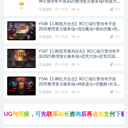
神引擎传奇手游2025整理复古服务端+热血大陆
+蛮荒大陆+黄金大陆
手游源码
9 月前
96
19.9
Y568【1.80残月合击】XO三端引擎传奇手游
2025整理复古服务端+混沌魔域+诛仙伏魔+死
亡空间
手游源码
9 月前
69
19.9
Y567【1.80蛮荒暴风合击】XO三端引擎传奇手
游2025整理复古服务端+蛮荒大陆+蛮荒庄园
+蛮荒战场
手游源码
9 月前
57
19.9
Y566【1.80红月合击】XO三端引擎传奇手游
2025整理复古服务端+神迹遗址+伏魔殿+长生
殿
手游源码
9 月前
47
19.9
G
与
瑕
疵
，
可
先
联
系
站
长
咨
询
后
再
点
击
支
付
下
载
!