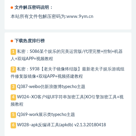
文件解压密码说明：
本站所有文件包解压密码为:www.9ym.cn
下载热度排行榜
私密：S086某个娱乐的完美运营版/代理完整+控制+机器
1
人+双端APP+视频教程
私密：S938【老夫子镜像终结版】最新老夫子娱乐游戏组
2
件修复版镜像+双端APP+视频搭建教程
Q387-weibo仿新浪微博typecho主题
3
W024–XO客户端UI字符串加密工具|XO引擎加密工具+视
4
频教程
Q369-work展示类typecho主题
5
W028–apk反编译工具(apkdb) v2.1.3.20180418
6