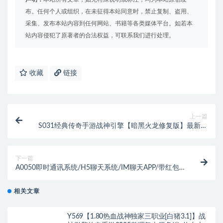
布。任何个人或组织，在未征得本站同意时，禁止复制、盗用、
采集、发布本站内容到任何网站、书籍等各类媒体平台。如若本
站内容侵犯了原著者的合法权益，可联系我们进行处理。
收藏
链接
上一篇
S031经典传奇手游战神引擎【暗黑火龙修复版】最新整
理服务端+元素+魂环+种树+时装+充值后台
下一篇
A0050即时通讯系统/H5聊天系统/IM聊天APP/带红包
转账朋友圈功能
相关文章
Y569【1.80热血战神独家三职业[白猪3.1]】战