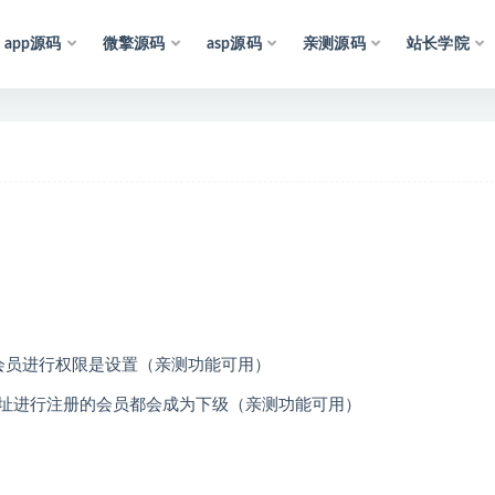
app源码
微擎源码
asp源码
亲测源码
站长学院
声
明
：
所
有
资
源
均
收
集
于
互
会员进行权限是设置（亲测功能可用）
址进行注册的会员都会成为下级（亲测功能可用）