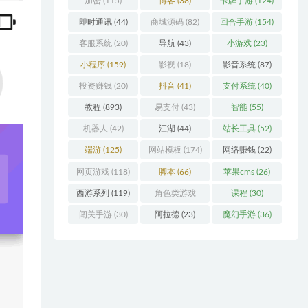
加密
(115)
博客
(38)
卡牌手游
(124)
即时通讯
(44)
商城源码
(82)
回合手游
(154)
客服系统
(20)
导航
(43)
小游戏
(23)
小程序
(159)
影视
(18)
影音系统
(87)
投资赚钱
(20)
抖音
(41)
支付系统
(40)
教程
(893)
易支付
(43)
智能
(55)
机器人
(42)
江湖
(44)
站长工具
(52)
端游
(125)
网站模板
(174)
网络赚钱
(22)
网页游戏
(118)
脚本
(66)
苹果cms
(26)
西游系列
(119)
角色类游戏
课程
(30)
(306)
闯关手游
(30)
阿拉德
(23)
魔幻手游
(36)