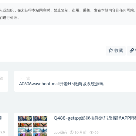
人或组织，在未征得本站同意时，禁止复制、盗用、采集、发布本站内容到任何网站
们进行处理。
收藏
篇
下一篇
机
A0606waynboot-mall开源H5微商城系统源码
端
频
Q488–getapp影视插件源码反编译APP
9.9
app源码
10 月前
66