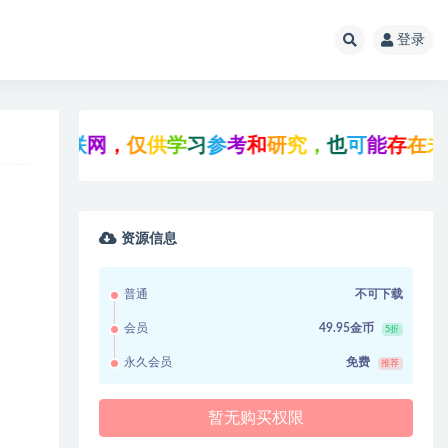
登录
联
网
，
仅
供
学
习
参
考
和
研
究
，
也
可
能
存
在
未
知
的
B
U
资源信息
普通
不可下载
会员
49.95金币
5折
永久会员
免费
推荐
暂无购买权限