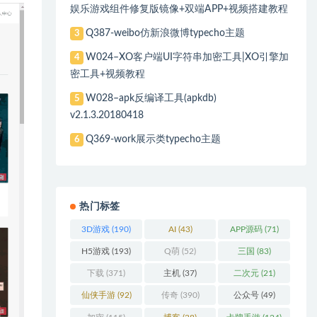
娱乐游戏组件修复版镜像+双端APP+视频搭建教程
Q387-weibo仿新浪微博typecho主题
3
W024–XO客户端UI字符串加密工具|XO引擎加
4
密工具+视频教程
W028–apk反编译工具(apkdb)
5
v2.1.3.20180418
Q369-work展示类typecho主题
6
热门标签
3D游戏
(190)
AI
(43)
APP源码
(71)
H5游戏
(193)
Q萌
(52)
三国
(83)
下载
(371)
主机
(37)
二次元
(21)
仙侠手游
(92)
传奇
(390)
公众号
(49)