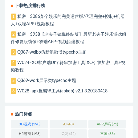
下载热度排行榜
私密：S086某个娱乐的完美运营版/代理完整+控制+机器
1
人+双端APP+视频教程
私密：S938【老夫子镜像终结版】最新老夫子娱乐游戏组
2
件修复版镜像+双端APP+视频搭建教程
Q387-weibo仿新浪微博typecho主题
3
W024–XO客户端UI字符串加密工具|XO引擎加密工具+视
4
频教程
Q369-work展示类typecho主题
5
W028–apk反编译工具(apkdb) v2.1.3.20180418
6
热门标签
3D游戏
(190)
AI
(43)
APP源码
(71)
H5游戏
(193)
Q萌
(52)
三国
(83)