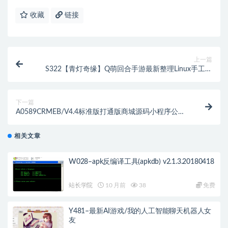
收藏
链接
上一篇
S322【青灯奇缘】Q萌回合手游最新整理Linux手工服
务端+GM授权后台
下一篇
A0589CRMEB/V4.4标准版打通版商城源码小程序公众
号H5+App商城源码
相关文章
W028–apk反编译工具(apkdb) v2.1.3.20180418
站长学院
10 月前
38
免费
Y481–最新AI游戏/我的人工智能聊天机器人女
友