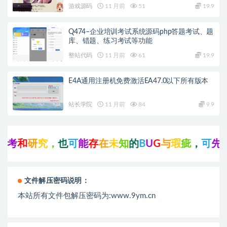
游戏源码
11 月前
51
19.9
Q474–企业培训考试系统源码php答题考试、题
库、错题、练习考试等功能
整站代码
11 月前
61
19.9
E4A通用注册机免费激活EA47.0以下所有版本
站长学院
11 月前
84
9.9
和
研
究
，
也
可
能
存
在
未
知
的
B
U
G
与
瑕
疵
，
可
先
联
系
文件解压密码说明：
本站所有文件包解压密码为:www.9ym.cn