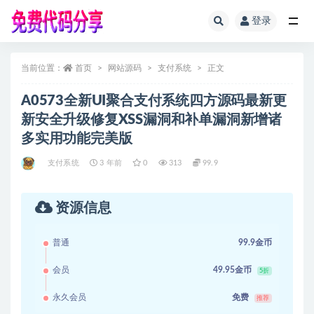
登录
全部
当前位置：
首页
网站源码
支付系统
正文
A0573全新UI聚合支付系统四方源码最新更
新安全升级修复XSS漏洞和补单漏洞新增诸
多实用功能完美版
支付系统
3 年前
0
313
99.9
资源信息
普通
99.9金币
会员
49.95金币
5折
永久会员
免费
推荐