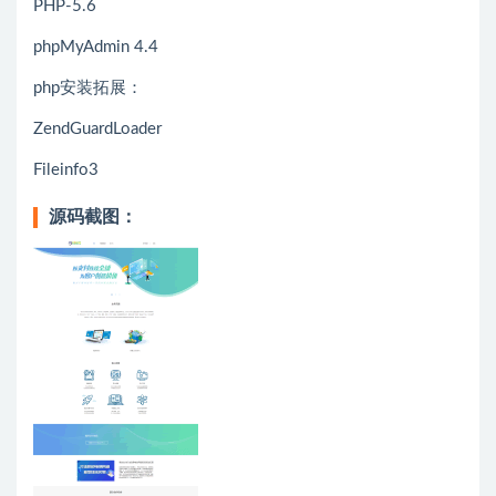
PHP-5.6
phpMyAdmin 4.4
php安装拓展：
ZendGuardLoader
Fileinfo3
源码截图：