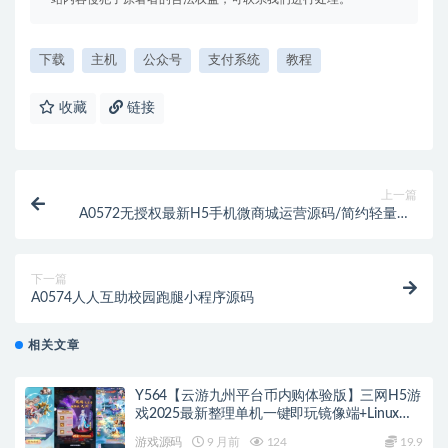
下载
主机
公众号
支付系统
教程
收藏
链接
上一篇
A0572无授权最新H5手机微商城运营源码/简约轻量版/
对接最新Z支付个人免签接口/带搭建教程
下一篇
A0574人人互助校园跑腿小程序源码
相关文章
Y564【云游九州平台币内购体验版】三网H5游
戏2025最新整理单机一键即玩镜像端+Linux手
工服务端+管理后台+GM授权后台+教程
游戏源码
9 月前
124
19.9