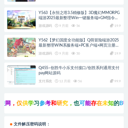
Y563【永恒之塔3.5精修版】3D魔幻MMORPG
端游2025最新整理Win一键服务端+GM指令
+PC客户端+教程
游戏源码
9 月前
56
19.9
Y562【梦幻国度全功能版】Q萌冒险端游2025
最新整理WIN系服务端+PC客户端+网页注册
+GM工具+GM命令+教程
游戏源码
9 月前
50
19.9
Q455–创胜牛小乐支付接口/创胜系列通用支付
pay网站源码
支付系统
12 月前
56
99.9
网
，
仅
供
学
习
参
考
和
研
究
，
也
可
能
存
在
未
知
的
B
U
G
文件解压密码说明：