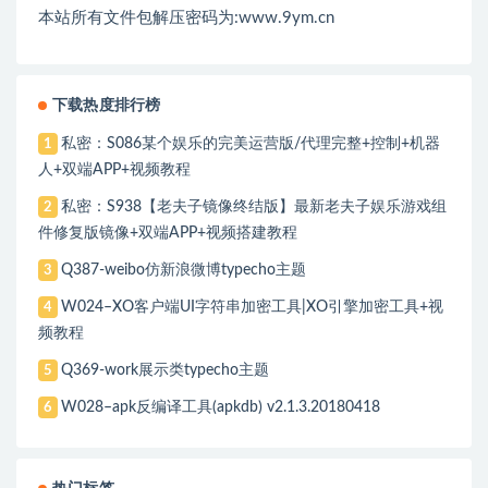
本站所有文件包解压密码为:www.9ym.cn
下载热度排行榜
私密：S086某个娱乐的完美运营版/代理完整+控制+机器
1
人+双端APP+视频教程
私密：S938【老夫子镜像终结版】最新老夫子娱乐游戏组
2
件修复版镜像+双端APP+视频搭建教程
Q387-weibo仿新浪微博typecho主题
3
W024–XO客户端UI字符串加密工具|XO引擎加密工具+视
4
频教程
Q369-work展示类typecho主题
5
W028–apk反编译工具(apkdb) v2.1.3.20180418
6